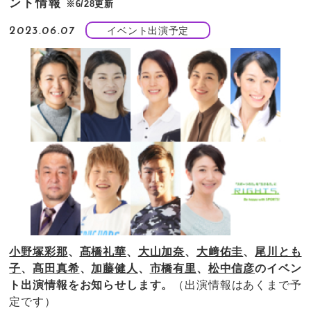
ント情報
※6/28更新
イベント出演予定
2023.06.07
小野塚彩那
、
髙橋礼華
、
大山加奈
、
大﨑佑圭
、
尾川とも
子
、
髙田真希
、
加藤健人
、
市橋有里
、
松中信彦
のイベン
ト出演情報をお知らせします。
（出演情報はあくまで予
定です）