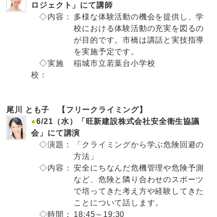
ロジェクト」にて講師
◇内容：
多様な体験活動の機会を提供し、学
校における体験活動の充実を図るの
が目的です。市橋は講話と実技指導
を実施予定です。
◇実施
稲城市立若葉台小学校
校：
尾川 とも子 【フリークライミング】
●
6/21（水）「旺新建設株式会社安全衛生協議
会」にて講演
◇演題：
「クライミングから学ぶ危険回避の
方法」
◇内容：
安全にちなんだ危機管理や危険予測
など、危険と隣り合わせのスポーツ
で培ってきた考え方や経験してきた
ことについて話します。
◇時間：
18:45～19:30