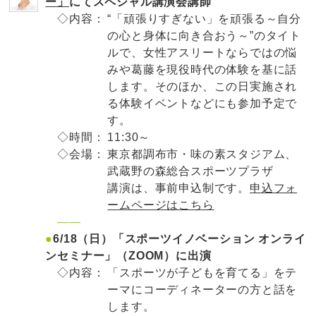
ー」
にてスペシャル講演会講師
◇内容：
“「頑張りすぎない」を頑張る～自分
の心と身体に向き合おう～”のタイト
ルで、女性アスリートならではの悩
みや葛藤を現役時代の体験を基に話
します。そのほか、この日実施され
る体験イベントなどにも参加予定で
す。
◇時間：
11:30～
◇会場：
東京都調布市・味の素スタジアム、
武蔵野の森総合スポーツプラザ
講演は、事前申込制です。
申込フォ
ームページはこちら
——
●
6/18（日）「スポーツイノベーション オンライ
ンセミナー」（ZOOM）に出演
◇内容：
「スポーツが子どもを育てる」をテ
ーマにコーディネーターの方と話を
します。