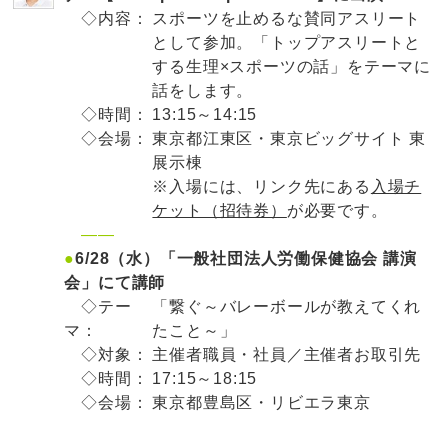
◇内容：
スポーツを止めるな賛同アスリート
として参加。「トップアスリートと
する生理×スポーツの話」をテーマに
話をします。
◇時間：
13:15～14:15
◇会場：
東京都江東区・東京ビッグサイト 東
展示棟
※入場には、リンク先にある
入場チ
ケット（招待券）
が必要です。
——
●
6/28（水）「一般社団法人労働保健協会 講演
会」にて講師
◇テー
「繋ぐ～バレーボールが教えてくれ
マ：
たこと～」
◇対象：
主催者職員・社員／主催者お取引先
◇時間：
17:15～18:15
◇会場：
東京都豊島区・リビエラ東京