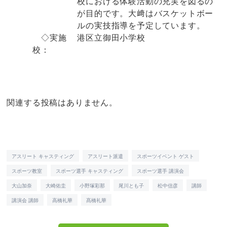
校における体験活動の充実を図るの
が目的です。大﨑はバスケットボー
ルの実技指導を予定しています。
◇実施
港区立御田小学校
校：
関連する投稿はありません。
アスリート キャスティング
アスリート派遣
スポーツイベント ゲスト
スポーツ教室
スポーツ選手 キャスティング
スポーツ選手 講演会
大山加奈
大崎佑圭
小野塚彩那
尾川とも子
松中信彦
講師
講演会 講師
高橋礼華
髙橋礼華