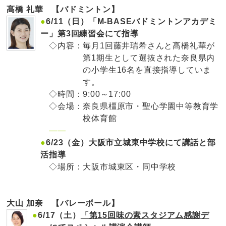
髙橋 礼華 【バドミントン】
●
6/11（日）「M-BASEバドミントンアカデミ
ー」第3回練習会にて指導
◇内容：
毎月1回藤井瑞希さんと髙橋礼華が
第1期生として選抜された奈良県内
の小学生16名を直接指導していま
す。
◇時間：
9:00～17:00
◇会場：
奈良県橿原市・聖心学園中等教育学
校体育館
——
●
6/23（金）大阪市立城東中学校にて講話と部
活指導
◇場所：
大阪市城東区・同中学校
大山 加奈 【バレーボール】
●
6/17（土）
「第15回味の素スタジアム感謝デ