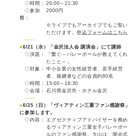
◇時間：
20:00～21:30
◇参加
2000円
費：
※ライブでもアーカイブでもご覧い
ただけます。
申込フォームはこちら
——
●
6/21（水）「金沢法人会 講演会」にて講師
◇演題：
「繋ぐ～バレーボールが教えてくれ
たこと～」
◇対象：
中小企業の女性経営者、若手経営
者、後継者などの会員約80名
◇時間：
15:00～16:30
◇会場：
石川県金沢市・ホテル金沢
——
●
6/25（日）「ヴィアティン三重ファン感謝祭」
に参加します。
◇内容：
エグゼクティブアドバイザーを務め
るヴィアティン三重女子バレーボー
ルのファン感謝祭。大山は、開会式