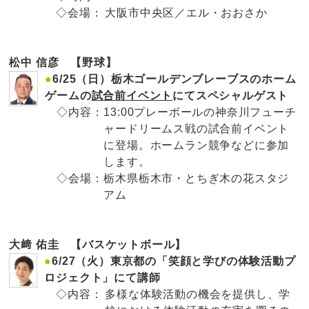
◇会場：
大阪市中央区／エル・おおさか
松中 信彦 【野球】
●
6/25（日）栃木ゴールデンブレーブスのホーム
ゲームの
試合前イベント
にてスペシャルゲスト
◇内容：
13:00プレーボールの神奈川フューチ
ャードリームス戦の試合前イベント
に登場。ホームラン競争などに参加
します。
◇会場：
栃木県栃木市・とちぎ木の花スタジ
アム
大﨑 佑圭 【バスケットボール】
●
6/27（火）東京都の「笑顔と学びの体験活動プ
ロジェクト」にて講師
◇内容：
多様な体験活動の機会を提供し、学