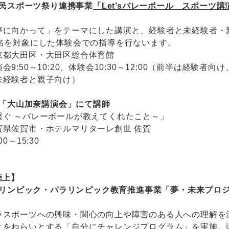
区区民スポーツ祭り連携事業
「Let’sバレーボール スポーツ講
夢に向かって」をテーマにした講演と、経験者と未経験者・
0名を対象にした体験会での指導を行ないます。
京都大田区・大田区総合体育館
会9:50～10:20、体験会10:30～12:00（前半は経験者向
未経験者と親子向け）
人会「大山加奈講演会」にて講師
繋ぐ ～バレーボールが教えてくれたこと～」
賀県佐賀市・ホテルマリターレ創世 佐賀
:00～15:30
陸上】
のオリンピック・パラリンピック教育推進事業「夢・未来プロ
ラスポーツへの興味・関心の向上や障害のある人への理解を
とをねらいとする「自分にチャレンジプログラム」を実施。