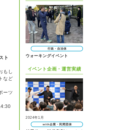
行政・自治体
ウォーキングイベント
スト
イベント企画・運営実績
おもし
トなど
ポーツ
:30
2024年1月
with企業・民間団体