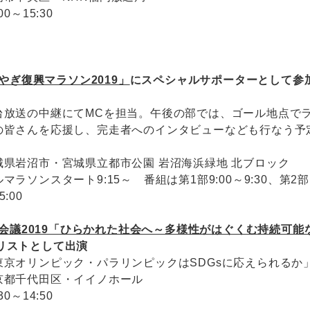
:00～15:30
やぎ復興マラソン2019」
にスペシャルサポーターとして参
台放送の中継にてMCを担当。午後の部では、ゴール地点で
の皆さんを応援し、完走者へのインタビューなども行なう予
。
城県岩沼市・宮城県立都市公園 岩沼海浜緑地 北ブロック
マラソンスタート9:15～ 番組は第1部9:00～9:30、第2部1
5:00
会議2019「ひらかれた社会へ～多様性がはぐくむ持続可能
リストとして出演
東京オリンピック・パラリンピックはSDGsに応えられるか
京都千代田区・イイノホール
:30～14:50