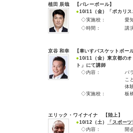
植田 辰哉 【バレーボール】
●
10/11（金）「ポカ
◇実施校：
愛
◇時間：
講演
京谷 和幸 【車いすバスケットボール
●
10/11（金）東京都
ト」にて講師
◇内容：
パ
こ
体
◇実施校：
板
エリック・ワイナイナ 【陸上】
●
10/12（土）
「スポーツ
◇内容：
開