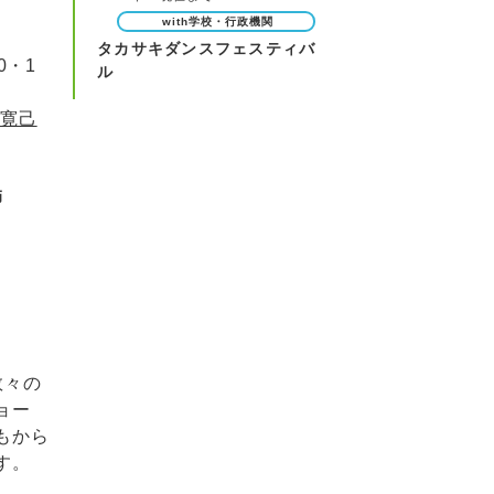
with学校・行政機関
タカサキダンスフェスティバ
0・1
ル
原寛己
師
数々の
ョー
もから
す。