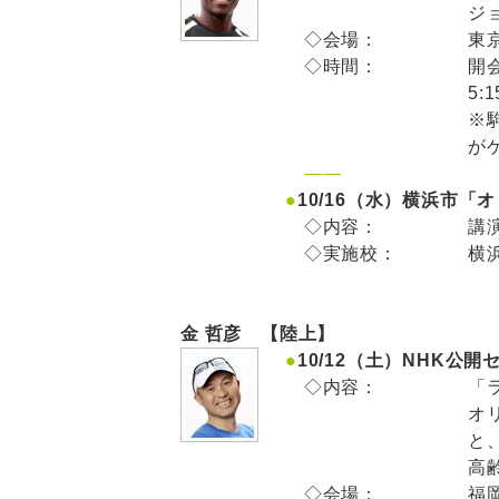
ジ
◇会場：
東
◇時間：
開会
5:
※
が
——
●
10/16（水）横浜市
◇内容：
講
◇実施校：
横
金 哲彦 【陸上】
●
10/12（土）NHK公
◇内容：
「
オ
と
高
◇会場：
福