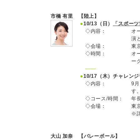
市橋 有里 【陸上】
●
10/13（日）
「スポーツ
◇内容：
オ
演
◇会場：
東
◇時間：
オー
ーク
——
●
10/17（木）チャレ
◇内容：
9
す
◇コース/時間：
年長
◇会場：
東
※
大山 加奈 【バレーボール】