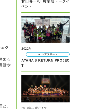
村田修一×川﨑宗則トークイ
ベント
ジェク
2022年～
withアスリート
深める
AYANA’S RETURN PROJEC
講話や
T
演と、
2010年～現在まで