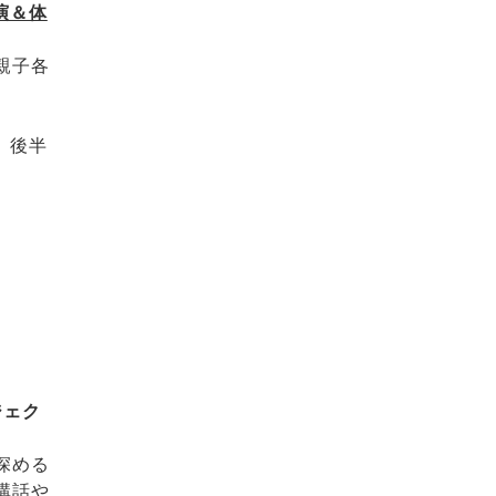
演＆体
親子各
け、後半
ジェク
深める
講話や