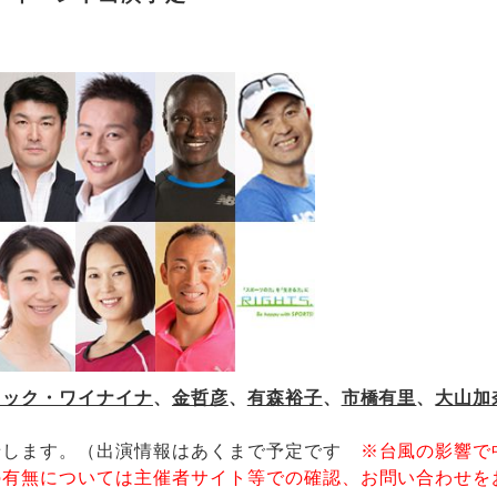
リック・ワイナイナ
、
金哲彦
、
有森裕子
、
市橋有里
、
大山加
せします。（出演情報はあくまで予定です
※台風の影響で
の有無については主催者サイト等での確認、お問い合わせを