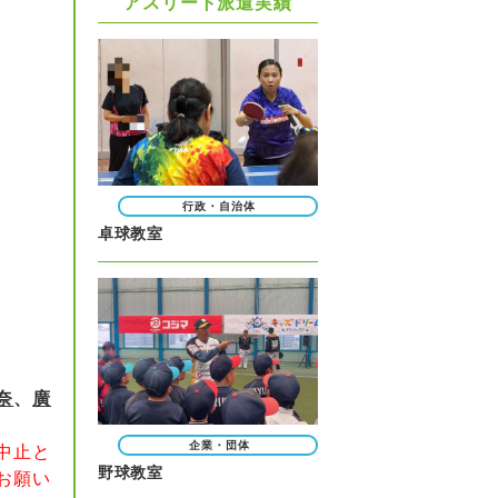
アスリート派遣実績
行政・自治体
卓球教室
奈
、
廣
企業・団体
中止と
野球教室
お願い