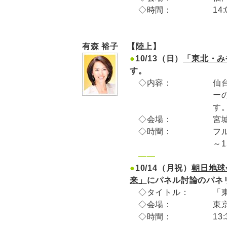
◇時間：
14
有森 裕子 【陸上】
●
10/13（日）
「東北・み
す。
◇内容：
仙
ー
す
◇会場：
宮
◇時間：
フル
～1
——
●
10/14（月祝）
朝日地球
来」
にパネル討論のパネ
◇タイトル：
「
◇会場：
東
◇時間：
13