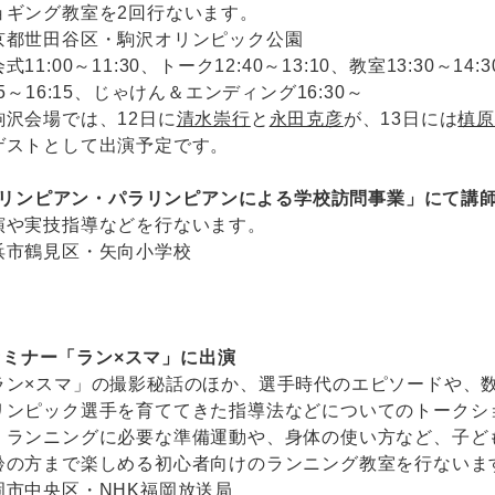
ョギング教室を2回行ないます。
京都世田谷区・駒沢オリンピック公園
式11:00～11:30、トーク12:40～13:10、教室13:30～14:3
15～16:15、じゃけん＆エンディング16:30～
駒沢会場では、12日に
清水崇行
と
永田克彦
が、13日には
槙
ゲストとして出演予定です。
「オリンピアン・パラリンピアンによる学校訪問事業」にて講
演や実技指導などを行ないます。
浜市鶴見区・矢向小学校
開セミナー「ラン×スマ」に出演
ラン×スマ」の撮影秘話のほか、選手時代のエピソードや、
リンピック選手を育ててきた指導法などについてのトークシ
、ランニングに必要な準備運動や、身体の使い方など、子ど
齢の方まで楽しめる初心者向けのランニング教室を行ないま
岡市中央区・NHK福岡放送局