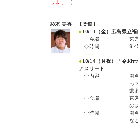
します。
）
杉本 美香 【柔道】
●
10/11（金）広島県
◇会場：
東
◇時間：
9:
——
●
10/14（月祝）
「令和元
アスリート
◇内容：
開
ろ
数
◇会場：
東
の
◇時間：
開会
な