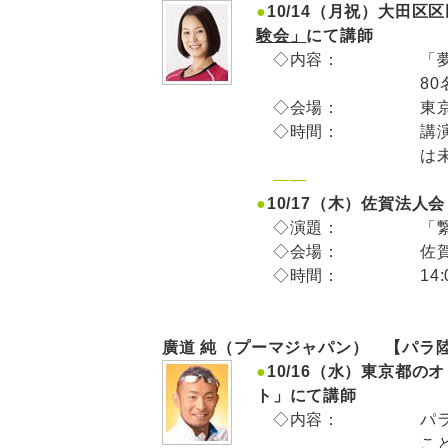
●
10/14（月祝）大田
験会」
にて講師
◇内容：
「
8
◇会場：
東
◇時間：
講演
は
——
●
10/17（木）佐賀法
◇演題：
「
◇会場：
佐
◇時間：
14
廣道 純（プーマジャパン） 【パラ
●
10/16（水）東京都
ト」にて講師
◇内容：
パ
こ