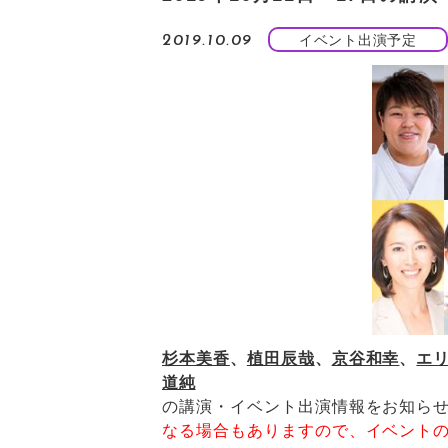
イベント出演予定
2019.10.09
杉本美香
、
植田辰哉
、
京谷和幸
、
エ
道純
の講演・イベント出演情報をお知ら
なる場合もありますので、イベント