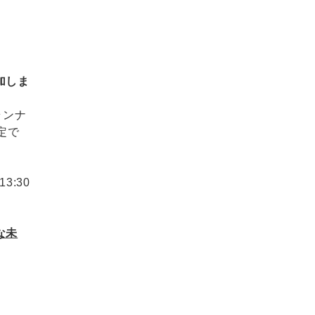
加しま
ランナ
定で
3:30
な未
」