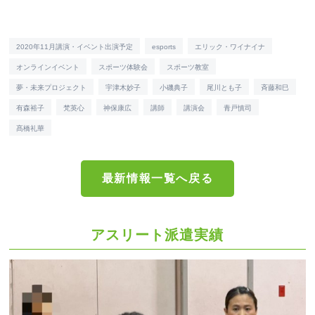
2020年11月講演・イベント出演予定
esports
エリック・ワイナイナ
オンラインイベント
スポーツ体験会
スポーツ教室
夢・未来プロジェクト
宇津木妙子
小磯典子
尾川とも子
斉藤和巳
有森裕子
梵英心
神保康広
講師
講演会
青戸慎司
髙橋礼華
最新情報一覧へ戻る
アスリート派遣実績