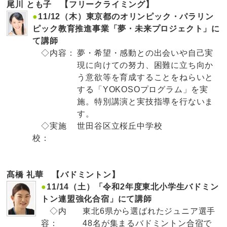
尾川 とも子 【フリークライミング】
●
11/12（木）東京都のオリンピック・パラリン
ピック教育推進事業「夢・未来プロジェクト」に
て講師
◇内容：
夢・希望・感動との出会いや自己実
現に向けての努力、困難に立ち向か
う意欲等を育成することをねらいと
する「YOKOSOプログラム」を実
施。特別講演と実技指導を行ないま
す。
◇実施
世田谷区立桜丘中学校
校：
髙橋 礼華 【バドミントン】
●
11/14（土）「令和2年度東北小学生バドミン
トン連盟強化合宿」にて講師
◇内
東北6県から選ばれたジュニア選手
容：
48名が集まるバドミントン合宿で