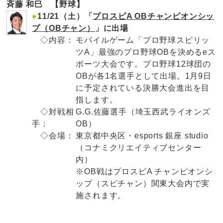
斉藤 和巳 【野球】
●
11/21（土）「
プロスピA OBチャンピオンシッ
プ（OBチャン）
」に出場
◇内容：
モバイルゲーム「プロ野球スピリッ
ツA」最強のプロ野球OBを決めるeス
ポーツ大会です。プロ野球12球団の
OBが各1名選手として出場。1月9日
に予定されている決勝大会進出を目
指します。
◇対戦相
G.G.佐藤選手（埼玉西武ライオンズ
手：
OB）
◇会場：
東京都中央区・esports 銀座 studio
（コナミクリエイティブセンター
内）
※OB戦はプロスピA チャンピオンシ
ップ（スピチャン）関東大会内で実
施されます。