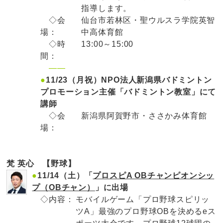
指導します。
◇会
仙台市若林区・聖ウルスラ学院英智
場：
中高体育館
◇時
13:00～15:00
間：
——
●
11/23（月祝）NPO法人新潟県バドミントン
プロモーション主催「バドミントン教室」にて
講師
◇会
新潟県阿賀野市・ささかみ体育館
場：
梵 英心 【野球】
●
11/14（土）「
プロスピA OBチャンピオンシッ
プ（OBチャン）
」に出場
◇内容：
モバイルゲーム「プロ野球スピリッ
ツA」最強のプロ野球OBを決めるeス