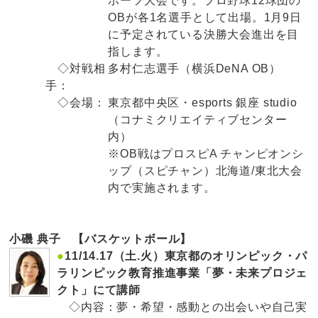
ポーツ大会です。プロ野球12球団の
OBが各1名選手として出場。1月9日
に予定されている決勝大会進出を目
指します。
◇対戦相
多村仁志選手（横浜DeNA OB）
手：
◇会場：
東京都中央区・esports 銀座 studio
（コナミクリエイティブセンター
内）
※OB戦はプロスピA チャンピオンシ
ップ（スピチャン）北海道/東北大会
内で実施されます。
小磯 典子 【バスケットボール】
●
11/14.17（土.火）東京都のオリンピック・パ
ラリンピック教育推進事業「夢・未来プロジェ
クト」にて講師
◇内容：
夢・希望・感動との出会いや自己実