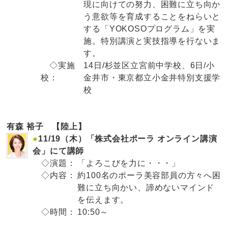
現に向けての努力、困難に立ち向か
う意欲等を育成することをねらいと
する「YOKOSOプログラム」を実
施。特別講演と実技指導を行ないま
す。
◇実施
14日/杉並区立宮前中学校、6日/小
校：
金井市・東京都立小金井特別支援学
校
有森 裕子 【陸上】
●
11/19（木）「株式会社ポーラ オンライン講演
会」にて講師
◇演題：
「よろこびを力に・・・」
◇内容：
約100名のポーラ美容部員の方々へ困
難に立ち向かい、諦めないマインド
を伝えます。
◇時間：
10:50～