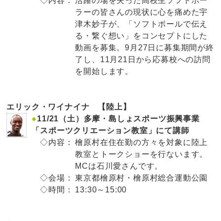
◇内容：
活躍の場を失った高校生ソフトボー
ラーの皆さんの現状に心を痛めた宇
津木妙子が、「ソフトボールで伝え
る・繋ぐ想い」をコンセプトにした
動画を募集。9月27日に募集期間が終
了し、11月21日から応募校への訪問
を開始します。
エリック・ワイナイナ 【陸上】
●
11/21（土）多摩・島しょスポーツ振興事業
「スポーツクリエーション教室」にて講師
◇内容：
檜原村在住在勤の方々を対象に陸上
教室とトークショーを行ないます。
MCは石川愛さんです。
◇会場：
東京都檜原村・檜原村総合運動公園
◇時間：
13:30～15:00