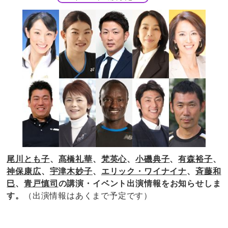
尾川とも子
、
髙橋礼華
、
梵英心
、
小磯典子
、
有森裕子
、
神保康広
、
宇津木妙子
、
エリック・ワイナイナ
、
斉藤和
巳
、
青戸慎司
の講演・イベント出演情報をお知らせしま
す。
（出演情報はあくまで予定です）