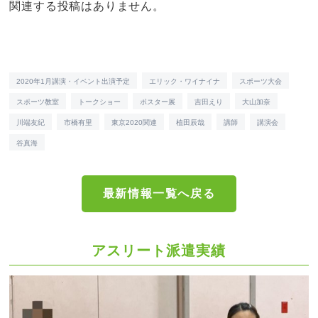
関連する投稿はありません。
2020年1月講演・イベント出演予定
エリック・ワイナイナ
スポーツ大会
スポーツ教室
トークショー
ポスター展
吉田えり
大山加奈
川端友紀
市橋有里
東京2020関連
植田辰哉
講師
講演会
谷真海
最新情報一覧へ戻る
アスリート派遣実績