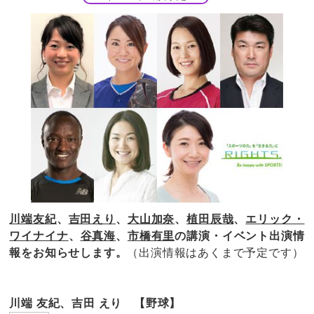
川端友紀
、
吉田えり
、
大山加奈
、
植田辰哉
、
エリック・
ワイナイナ
、
谷真海
、
市橋有里
の講演・イベント出演情
報をお知らせします。
（出演情報はあくまで予定です）
川端 友紀、吉田 えり 【野球】