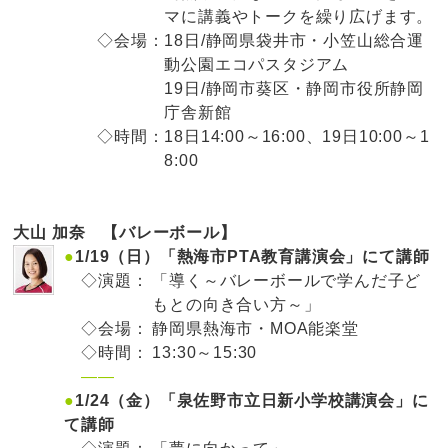
マに講義やトークを繰り広げます。
◇会場：
18日/静岡県袋井市・小笠山総合運
動公園エコパスタジアム
19日/静岡市葵区・静岡市役所静岡
庁舎新館
◇時間：
18日14:00～16:00、19日10:00～1
8:00
大山 加奈 【バレーボール】
●
1/19（日）「熱海市PTA教育講演会」にて講師
◇演題：
「導く～バレーボールで学んだ子ど
もとの向き合い方～」
◇会場：
静岡県熱海市・MOA能楽堂
◇時間：
13:30～15:30
——
●
1/24（金）「泉佐野市立日新小学校講演会」に
て講師