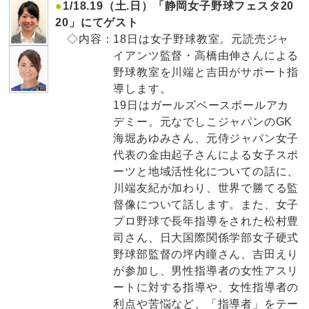
●
1/18.19（土.日）「静岡女子野球フェスタ20
20」にてゲスト
◇内容：
18日は女子野球教室。元読売ジャ
イアンツ監督・高橋由伸さんによる
野球教室を川端と吉田がサポート指
導します。
19日はガールズベースボールアカ
デミー。元なでしこジャパンのGK
海堀あゆみさん、元侍ジャパン女子
代表の金由起子さんによる女子スポ
ーツと地域活性化についての話に、
川端友紀が加わり、世界で勝てる監
督像について話します。また、女子
プロ野球で長年指導をされた松村豊
司さん、日大国際関係学部女子硬式
野球部監督の坪内瞳さん、吉田えり
が参加し、男性指導者の女性アスリ
ートに対する指導や、女性指導者の
利点や苦悩など、「指導者」をテー