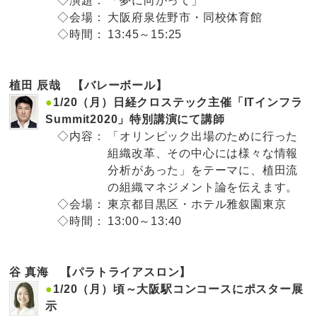
◇演題：
「夢に向かって」
◇会場：
大阪府泉佐野市・同校体育館
◇時間：
13:45～15:25
植田 辰哉 【バレーボール】
●
1/20（月）日経クロステック主催「ITインフラ
Summit2020」特別講演にて講師
◇内容：
「オリンピック出場のために行った
組織改革、その中心には様々な情報
分析があった」をテーマに、植田流
の組織マネジメント論を伝えます。
◇会場：
東京都目黒区・ホテル雅叙園東京
◇時間：
13:00～13:40
谷 真海 【パラトライアスロン】
●
1/20（月）頃～大阪駅コンコースにポスター展
示