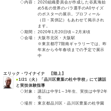
◇内容：
2020組織委員会が作成した谷真海始
め5名の世界のパラ選手のA0サイズ
のポスターの展示。プロフィール
（日・英併記）もあわせて掲示され
ます。
◇期間：
2020年1月20日頃～2月末頃
◇会場：
大阪市北区・大阪駅
※東京都庁7階南ギャラリーでは、昨
年末から今年春頃までの予定で展示
中
エリック・ワイナイナ 【陸上】
●
1/21（火）「品川区豊葉の杜中学校」にて講話
と実技体験指導
◇対象：
講話は中学1～3年生、実技は中学2年
生
◇場所：
東京都品川区・品川区豊葉の杜学園