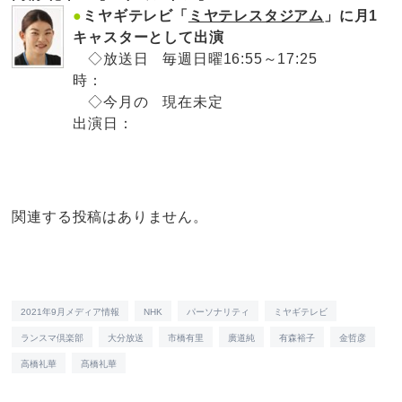
●
ミヤギテレビ「
ミヤテレスタジアム
」に月1
キャスターとして出演
◇放送日
毎週日曜16:55～17:25
時：
◇今月の
現在未定
出演日：
関連する投稿はありません。
2021年9月メディア情報
NHK
パーソナリティ
ミヤギテレビ
ランスマ倶楽部
大分放送
市橋有里
廣道純
有森裕子
金哲彦
高橋礼華
髙橋礼華