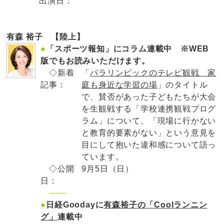
出演日：
有森 裕子 【陸上】
●
「スポーツ報知」にコラム連載中 ※WEB
版でもお読みいただけます。
◇新着
「
パラリンピックのテレビ観戦 家
記事：
庭も身近な学習の場
」のタイトル
で、賛否があった子どもたちが大会
を生観戦する「学校連携観戦プログ
ラム」について、「現場に行かない
と教育的要素がない」という意見を
目にして抱いた違和感について語っ
ています。
◇公開
9月5日（日）
日：
——
●
日経Goodayに
有森裕子の「Coolランニン
グ」
連載中