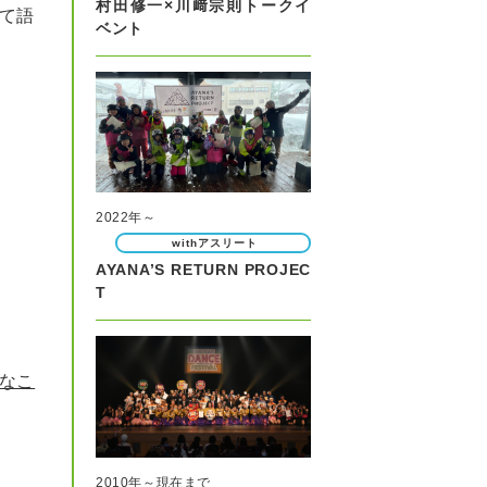
村田修一×川﨑宗則トークイ
て語
ベント
2022年～
withアスリート
AYANA’S RETURN PROJEC
T
なこ
2010年～現在まで