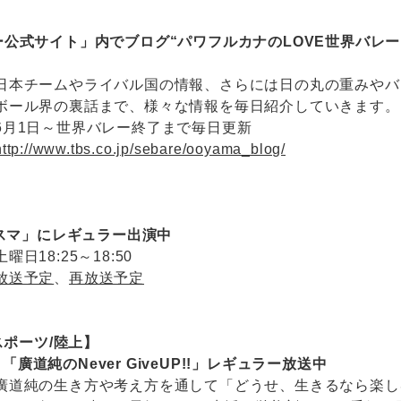
ー公式サイト」内でブログ“パワフルカナのLOVE世界バレー
日本チームやライバル国の情報、さらには日の丸の重みやバ
ボール界の裏話まで、様々な情報を毎日紹介していきます。
6月1日～世界バレー終了まで毎日更新
http://www.tbs.co.jp/sebare/ooyama_blog/
×スマ」にレギュラー出演中
土曜日18:25～18:50
放送予定
、
再放送予定
ポーツ/陸上】
廣道純のNever GiveUP!!」レギュラー放送中
廣道純の生き方や考え方を通して「どうせ、生きるなら楽し