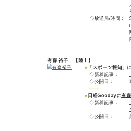
◇放送局/時間：
有森 裕子 【陸上】
●
「スポーツ報知」
◇新着記事：
◇公開日：
——
●
日経Goodayに
有森
◇新着記事：
◇公開日：