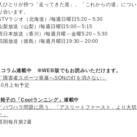
人ひとりが持つ「走ってきた道」、「これからの道」につい
り合います。
STVラジオ（北海道）/毎週日曜日5:20～5:30
山梨放送（山梨）/毎週日曜日5:00～5:15
西日本放送（香川）/毎週月曜～金曜5:20～5:30
四国放送（徳島）/毎週月曜日19:30～20:00
にコラム連載中 ※WEB版でもお読みいただけます。
「障害者スポーツ発展へSONの灯を消さない」
10月上旬予定
裕子の「Coolランニング」
連載中
「パワハラ問題に思う、「アスリートファースト」より大切
と」
原則毎月第2週