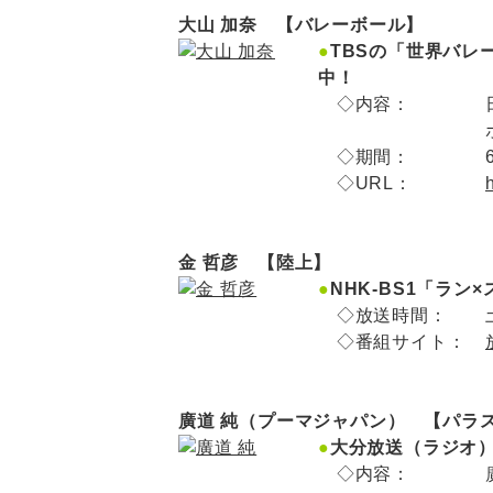
大山 加奈 【バレーボール】
●
TBSの「世界バレ
中！
◇内容：
◇期間：
◇URL：
金 哲彦 【陸上】
●
NHK-BS1「ラン
◇放送時間：
◇番組サイト：
廣道 純（プーマジャパン） 【パラス
●
大分放送（ラジオ）「
◇内容：