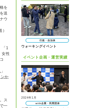
格を
を送
ナウ
放送）
行政・自治体
ウォーキングイベント
、「1
、女性
イベント企画・運営実績
コ
ム
」
ランか
2024年1月
。ス
with企業・民間団体
で一