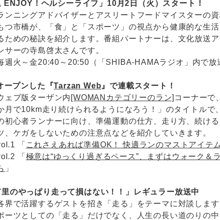
 ENJOY！ヘルシーライフ」10月2日（火）スタート！
ランニングアドバイザーとアスリートフードマイスターの資
もつ市橋が、「食」と「スポーツ」の視点から健康的な生活
るための秘訣を紹介します。番組パートナーは、文化放送ア
ンサーの寺島啓太さんです。
毎週火～金20:40～20:50（「SHIBA-HAMAラジオ」内で
にオープンした『
Tarzan Web
』で連載スタート！
ウェブ版ターザン内
[WOMANカテゴリーのラン]
コーナーで
か月で10km走り続けられるようになろう！」のタイトルで
の初心者ランナーに向け、準備運動の仕方、走り方、続ける
ツ、ケガをしないための注意点などを紹介していきます。
vol.1 「
これさえあれば準備OK！ 快適ランのマストアイテ
vol.2 「
極意は“ゆっくり過ぎるペース”、まずはウォーク＆
ら
」
有里のやっぱり走って損はない！！」レギュラー放送中
各界で活躍するゲストを招き「走る」をテーマに対談します
ポーツとしての「走る」だけでなく、人生の長い道のりの中