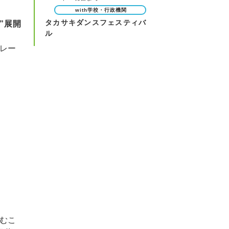
with学校・行政機関
タカサキダンスフェスティバ
”展開
ル
レー
むこ