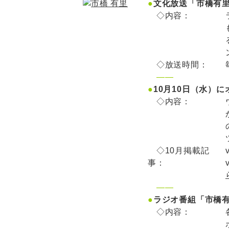
●
文化放送「市橋有里
◇内容：
◇放送時間：
——
●
10月10日（水）
◇内容：
◇10月掲載記
事：
——
●
ラジオ番組「市橋
◇内容：