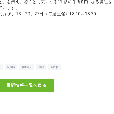
と」を伝え、聴くと元気になる“生活の栄養剤”になる番組を
ています。
9月は6、13、20、27日（毎週土曜）18:10～18:30
里
廣道純
有森裕子
連載
金哲彦
最新情報一覧へ戻る