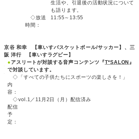
生活や、引退後の活動状況について
も語ります。
◇放送
11:55～13:55
時間：
京谷 和幸 【車いすバスケットボール/サッカー】、三
阪 洋行 【車いすラグビー】
●
アスリートが対談する音声コンテンツ『
T*SALON
』
で対談しています。
◇
「すべての子供たちにスポーツの楽しさを！」
内
容：
◇
vol.1／11月2日（月）配信済み
配信
予
定：