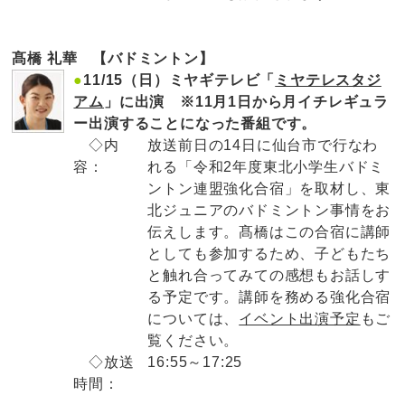
髙橋 礼華 【バドミントン】
●
11/15（日）ミヤギテレビ「
ミヤテレスタジ
アム
」に出演 ※11月1日から月イチレギュラ
ー出演することになった番組です。
◇内
放送前日の14日に仙台市で行なわ
容：
れる「令和2年度東北小学生バドミ
ントン連盟強化合宿」を取材し、東
北ジュニアのバドミントン事情をお
伝えします。髙橋はこの合宿に講師
としても参加するため、子どもたち
と触れ合ってみての感想もお話しす
る予定です。講師を務める強化合宿
については、
イベント出演予定
もご
覧ください。
◇放送
16:55～17:25
時間：