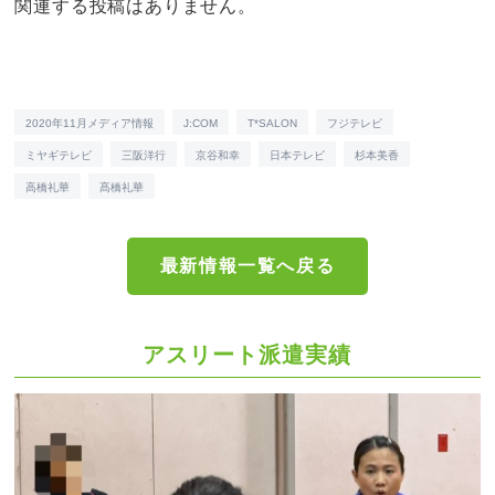
関連する投稿はありません。
2020年11月メディア情報
J:COM
T*SALON
フジテレビ
ミヤギテレビ
三阪洋行
京谷和幸
日本テレビ
杉本美香
高橋礼華
髙橋礼華
最新情報一覧へ戻る
アスリート派遣実績