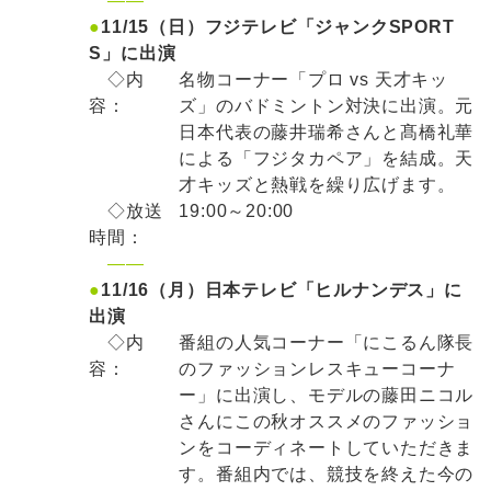
——
●
11/15（日）フジテレビ「ジャンクSPORT
S」に出演
◇内
名物コーナー「プロ vs 天才キッ
容：
ズ」のバドミントン対決に出演。元
日本代表の藤井瑞希さんと髙橋礼華
による「フジタカペア」を結成。天
才キッズと熱戦を繰り広げます。
◇放送
19:00～20:00
時間：
——
●
11/16（月）日本テレビ「ヒルナンデス」に
出演
◇内
番組の人気コーナー「にこるん隊長
容：
のファッションレスキューコーナ
ー」に出演し、モデルの藤田ニコル
さんにこの秋オススメのファッショ
ンをコーディネートしていただきま
す。番組内では、競技を終えた今の