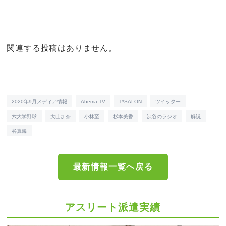
関連する投稿はありません。
2020年9月メディア情報
Abema TV
T*SALON
ツイッター
六大学野球
大山加奈
小林至
杉本美香
渋谷のラジオ
解説
谷真海
最新情報一覧へ戻る
アスリート派遣実績