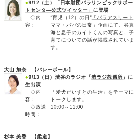
●
9/12（土）
「日本財団パラリンピックサポー
トセンタ―公式ツイッター」
に登場
◇内
“育児（12）の日”
「パラアスリート
容：
ママ・パパの日常」企画
にて、谷真
海と息子のカイトくんの写真と、子
育てについての話が掲載されていま
す。
大山 加奈 【バレーボール】
●
9/13（日）渋谷のラジオ「
渋ラジ教習所
」に
生出演
◇内
「愛犬だいずとの生活」をテーマに
容：
トークします。
◇放送
10:00～11:00
時間：
杉本 美香 【柔道】