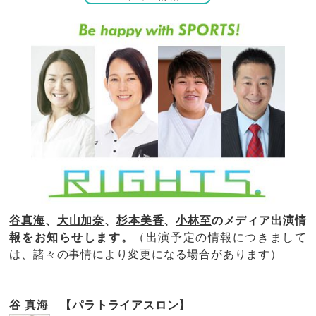
谷真海
、
大山加奈
、
杉本美香
、
小林至
のメディア出演情
報をお知らせします。
（出演予定の情報につきまして
は、諸々の事情により変更になる場合があります）
谷 真海 【パラトライアスロン】