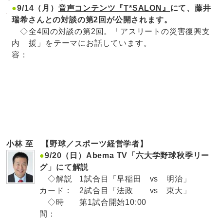
●
9/14（月）
音声コンテンツ『T*SALON』
にて、藤井
瑞希さんとの対談の第2回が公開されます。
◇
全4回の対談の第2回。「アスリートの災害復興支
内
援」をテーマにお話しています。
容：
小林 至 【野球／スポーツ経営学者】
●
9/20（日）Abema TV「六大学野球秋季リー
グ」にて解説
◇解説
1試合目「早稲田 vs 明治」
カード：
2試合目「法政 vs 東大」
◇時
第1試合開始10:00
間：