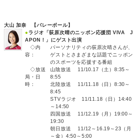
大山 加奈 【バレーボール】
●
ラジオ「荻原次晴のニッポン応援団 VIVA J
APON！」にゲスト出演
◇内
パーソナリティの荻原次晴さんが、
容：
ゲストとさまざまな話題でニッポン
のスポーツを応援する番組
◇放送
山陰放送 11/10.17（土）8:35～
局・日
8:55
時：
北陸放送 11/11.18（日）8:30～
8:45
STVラジオ 11/11.18（日）14:40
～14:50
四国放送 11/12.19（月）19:00～
19:30
朝日放送 11/12～16.19～23（月
～金）4:50～5:00