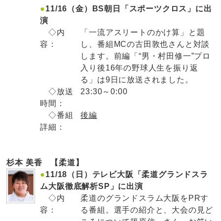
●
11/16（金）BS朝日「スポーツクロス」に出
演
◇内
「一流アスリートのかけ算」と題
容：
し、番組MCの古田敦也さんと対談
します。前編「“男・村田修一”プロ
入り後16年の野球人生を振り返
る」は9日に放送されました。
◇放送
23:30～0:00
時間：
◇番組
後編
詳細：
杉本 美香 【柔道】
●
11/18（日）テレビ大阪「柔道グランドスラ
ム大阪徹底解析SP」に出演
◇内
柔道のグランドスラム大阪をPRす
容：
る番組。選手の紹介と、大会の見ど