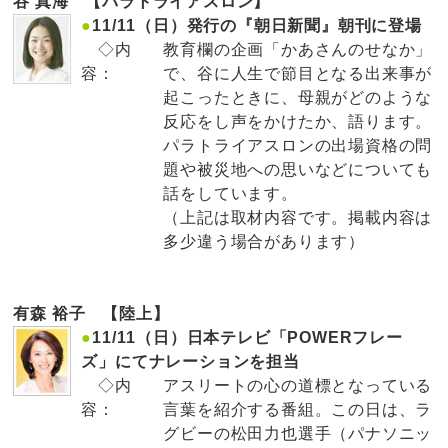
谷 真海 【パラトライアスロン】
●
11/11（日）発行の『朝日新聞』朝刊に登場
◇内
教育欄の企画「かあさんのせなか」
容：
で、谷に人生で節目となる出来事が
起こったときに、母親がどのような
反応をし声をかけたか、語ります。
パラトライアスロンの出場資格の問
題や被災地への思いなどについても
話をしています。
（上記は取材内容です。掲載内容は
多少違う場合があります）
有森 裕子 【陸上】
●
11/11（日）日本テレビ「POWERフレー
ズ」にてナレーションを担当
◇内
アスリートの心の道標となっている
容：
言葉を紹介する番組。この日は、ラ
グビーの松田力也選手（パナソニッ