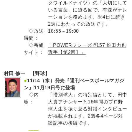
クワイルドナイツ）の「大切にして
いる言葉」に迫る回で、有森がナレ
ーションを務めます。※4日に続き
2週にわたっての放送です。
◇放送
18:55～19:00
時間：
◇番組
「POWERフレーズ #157 松田力也
サイト：
選手【第2回】」
村田 修一 【野球】
●
11/14（水）発売『週刊ベースボールマガジ
ン』11月19日号に登場
◇内
「惜別球人」の特別編として、田中
容：
大貴アナンサーと16年間のプロ野
球人生を振り返る対談インタビュー
が掲載されます。2週各4ページ対
談記事の後編です。
——