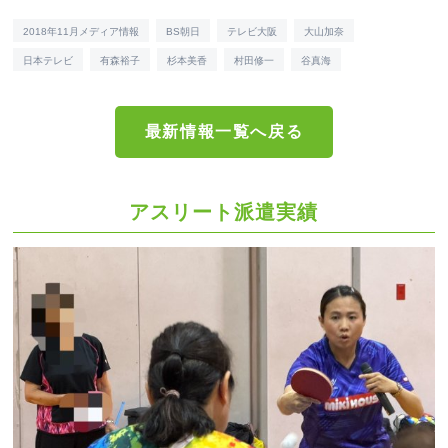
2018年11月メディア情報
BS朝日
テレビ大阪
大山加奈
日本テレビ
有森裕子
杉本美香
村田修一
谷真海
最新情報一覧へ戻る
アスリート派遣実績