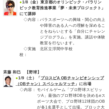
●
1/8（金）東京都のオリンピック・パラリン
ピック教育推進事業「夢・未来プロジェクト」
にて講師
◇内容：
パラスポーツへの興味・関心の向上
や障害のある人への理解を深めるこ
とをねらいとする「自分にチャレン
ジプログラム」を実施。講話や体験
教室を行ないます。
◇実施
北区立浮間中学校
校：
斉藤 和巳 【野球】
●
1/9（土）「
プロスピA OBチャンピオンシップ
（OBチャン）スペシャルマッチ
」に出場
◇内容：
モバイルゲーム「プロ野球スピリッ
ツA」最強のプロ野球OBを決めるeス
ポーツ大会で、プロ野球12球団のOB
が各1名選手として出場。ブロック大