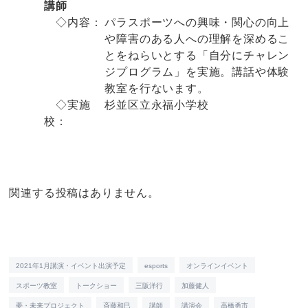
講師
◇内容：
パラスポーツへの興味・関心の向上
や障害のある人への理解を深めるこ
とをねらいとする「自分にチャレン
ジプログラム」を実施。講話や体験
教室を行ないます。
◇実施
杉並区立永福小学校
校：
関連する投稿はありません。
2021年1月講演・イベント出演予定
esports
オンラインイベント
スポーツ教室
トークショー
三阪洋行
加藤健人
夢・未来プロジェクト
斉藤和巳
講師
講演会
高橋勇市