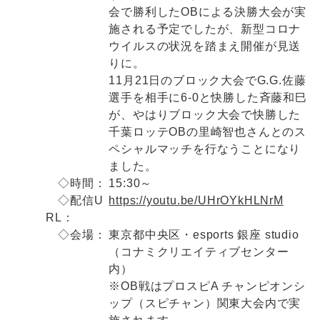
会で勝利したOBによる決勝大会が実
施される予定でしたが、新型コロナ
ウイルスの状況を踏まえ開催が見送
りに。
11月21日のブロック大会でG.G.佐藤
選手を相手に6-0と快勝した斉藤和巳
が、やはりブロック大会で快勝した
千葉ロッテOBの里崎智也さんとのス
ペシャルマッチを行なうことになり
ました。
◇時間：
15:30～
◇配信U
https://youtu.be/UHrOYkHLNrM
RL：
◇会場：
東京都中央区・esports 銀座 studio
（コナミクリエイティブセンター
内）
※OB戦はプロスピA チャンピオンシ
ップ（スピチャン）関東大会内で実