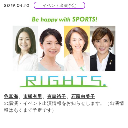
イベント出演予定
2019.04.10
谷真海
、
市橋有里
、
有森裕子
、
石黒由美子
の講演・イベント出演情報をお知らせします。（出演情
報はあくまで予定です）