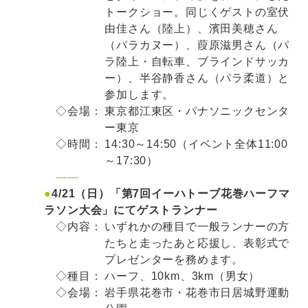
トークショー。同じくゲストの室伏
由佳さん（陸上）、濱田美穂さん
（パラカヌー）、葭原滋男さん（パ
ラ陸上・自転車、ブラインドサッカ
ー）、半谷静香さん（パラ柔道）と
参加します。
◇会場：
東京都江東区・パナソニックセンタ
ー東京
◇時間：
14:30～14:50（イベント全体11:00
～17:30）
——
●
4/21（日）「第7回イーハトーブ花巻ハーフマ
ラソン大会」にてゲストランナー
◇内容：
いずれかの種目で一般ランナーの方
たちと走ったあと応援し、表彰式で
プレゼンターを務めます。
◇種目：
ハーフ、10km、3km（男女）
◇会場：
岩手県花巻市・花巻市日居城野運動