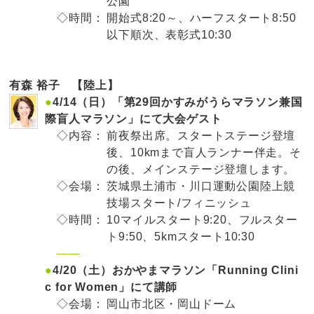
公園
◇時間：
開始式8:20～、ハーフスタート8:50
以下順次、表彰式10:30
有森 裕子 【陸上】
●
4/14（日）「第29回かすみがうらマラソン兼国
際盲人マラソン」にて大会ゲスト
◇内容：
前夜祭出席。スタートステージ登壇
後、10kmまで盲人ランナー伴走。そ
の後、メインステージ登壇します。
◇会場：
茨城県土浦市・川口運動公園陸上競
技場スタート/フィニッシュ
◇時間：
10マイルスタート9:20、フルスター
ト9:50、5kmスタート10:30
——
●
4/20（土）おかやまマラソン「Running Clini
c for Women」にて講師
◇会場：
岡山市北区・岡山ドーム