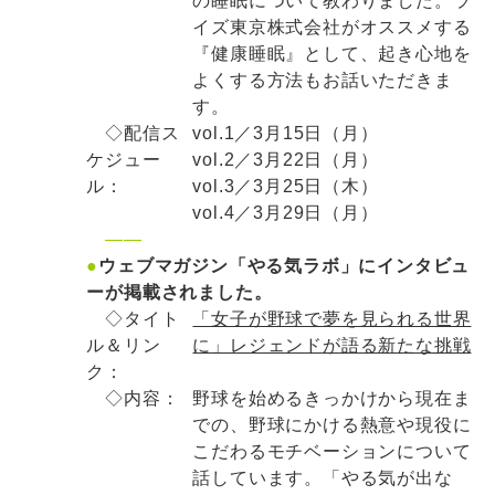
の睡眠について教わりました。ラ
イズ東京株式会社がオススメする
『健康睡眠』として、起き心地を
よくする方法もお話いただきま
す。
◇配信ス
vol.1／3月15日（月）
ケジュー
vol.2／3月22日（月）
ル：
vol.3／3月25日（木）
vol.4／3月29日（月）
——
●
ウェブマガジン「やる気ラボ」にインタビュ
ーが掲載されました。
◇タイト
「女子が野球で夢を見られる世界
ル＆リン
に」レジェンドが語る新たな挑戦
ク：
◇内容：
野球を始めるきっかけから現在ま
での、野球にかける熱意や現役に
こだわるモチベーションについて
話しています。「やる気が出な