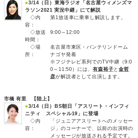
●
3/14（日）東海ラジオ「名古屋ウィメンズマ
ラソン2021 実況中継」にて解説
◇内
第1放送車に乗車し解説します。
容：
◇放送
9:00～12:00
時間：
◇場
名古屋市東区・バンテリンドーム
所：
ナゴヤ発着
※フジテレビ系列でのTV中継（9:0
0～11:50）には、
有森裕子
と
金哲
彦
が解説者として出演します。
市橋 有里 【陸上】
●
3/14（日）BS朝日「アスリート・インフィ
ニティ スペシャル19」に登場
◇内
「ジュニアアスリートへのメッセー
容：
ジ」のコーナーで、以前の出演時の
メッセージが放送される予定です。