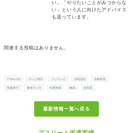
い」「やりたいことがみつからな
い」という人に向けたアドバイス
も送っています。
関連する投稿はありません。
T*SALON
テレビ朝日
フジテレビ
川端友紀
市橋有里
有森裕子
東海ラジオ
松尾和美
解説
金哲彦
最新情報一覧へ戻る
アスリート派遣実績