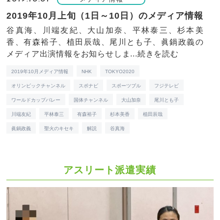
2019年10月上旬（1日～10日）のメディア情報
谷真海、川端友紀、大山加奈、平林泰三、杉本美
香、有森裕子、植田辰哉、尾川とも子、眞鍋政義の
メディア出演情報をお知らせしま...
続きを読む
2019年10月メディア情報
NHK
TOKYO2020
オリンピックチャンネル
スポナビ
スポーツブル
フジテレビ
ワールドカップバレー
国体チャンネル
大山加奈
尾川とも子
川端友紀
平林泰三
有森裕子
杉本美香
植田辰哉
眞鍋政義
聖火のキセキ
解説
谷真海
アスリート派遣実績