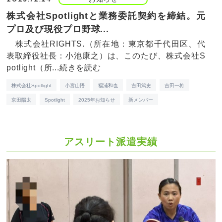
株式会社Spotlightと業務委託契約を締結。元
プロ及び現役プロ野球...
株式会社RIGHTS.（所在地：東京都千代田区、代
表取締役社長：小池康之）は、このたび、株式会社S
potlight（所...
続きを読む
株式会社Spotlight
小宮山悟
福浦和也
吉田篤史
吉田一将
京田陽太
Spotlight
2025年お知らせ
新メンバー
アスリート派遣実績