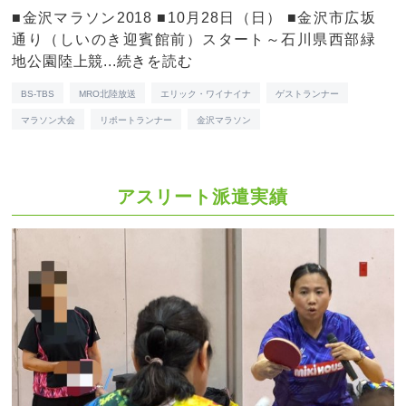
■金沢マラソン2018 ■10月28日（日） ■金沢市広坂
通り（しいのき迎賓館前）スタート～石川県西部緑
地公園陸上競...
続きを読む
BS-TBS
MRO北陸放送
エリック・ワイナイナ
ゲストランナー
マラソン大会
リポートランナー
金沢マラソン
アスリート派遣実績