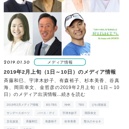
メディア情報
2019.01.30
2019年2月上旬（1日～10日）のメディア情報
斉藤和巳、宇津木妙子、有森裕子、杉本美香、谷真
海、岡田幸文、金哲彦の2019年2月上旬（1日～10
日）のメディア出演情報...
続きを読む
2019年2月メディア情報
BS-TBS
NHK
TBS
びわ湖放送
サンデースポーツ
バース・デイ
宇津木妙子
岡田幸文
文化放送
斉藤和巳
有森裕子
杉本美香
聖火のキセキ