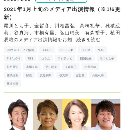
2021年1月上旬のメディア出演情報（※1/6更
新）
尾川とも子、金哲彦、川相昌弘、髙橋礼華、穂積絵
莉、谷真海、市橋有里、弘山晴美、有森裕子、植田
辰哉のメディア出演情報をお知...
続きを読む
2021年メディア情報
BS-TBS
BSテレ東
J:COM
NHK
T*SALON
TBS
コラム
フジテレビ
四国放送
尾川とも子
川相昌弘
市橋有里
弘山晴美
有森裕子
植田辰哉
穂積絵莉
解説
読売新聞
谷真海
金哲彦
高橋礼華
髙橋礼華