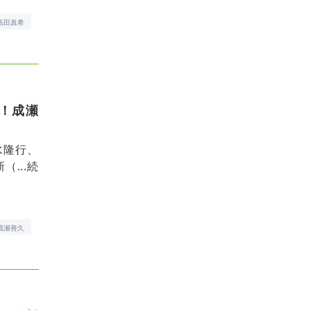
高田真希
！成瀬
水隆行、
...
続
成瀬善久