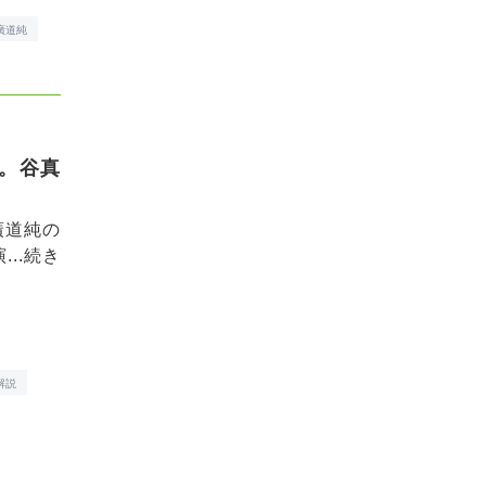
廣道純
。谷真
廣道純の
..
続き
解説