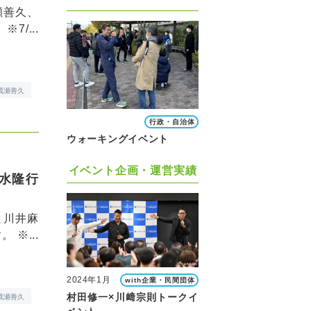
瀬善久、
/...
成瀬善久
行政・自治体
ウォーキングイベント
イベント企画・運営実績
水隆行
と川井麻
※...
2024年1月
with企業・民間団体
村田修一×川﨑宗則トークイ
成瀬善久