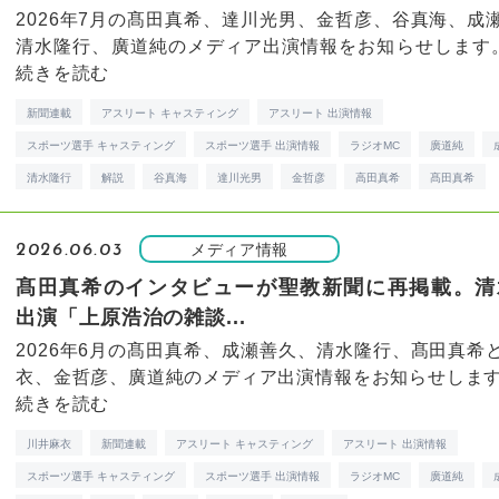
2026年7月の髙田真希、達川光男、金哲彦、谷真海、成
清水隆行、廣道純のメディア出演情報をお知らせします。※7
続きを読む
新聞連載
アスリート キャスティング
アスリート 出演情報
スポーツ選手 キャスティング
スポーツ選手 出演情報
ラジオMC
廣道純
清水隆行
解説
谷真海
達川光男
金哲彦
高田真希
髙田真希
メディア情報
2026.06.03
髙田真希のインタビューが聖教新聞に再掲載。清
出演「上原浩治の雑談...
2026年6月の髙田真希、成瀬善久、清水隆行、髙田真希
衣、金哲彦、廣道純のメディア出演情報をお知らせします。 
続きを読む
川井麻衣
新聞連載
アスリート キャスティング
アスリート 出演情報
スポーツ選手 キャスティング
スポーツ選手 出演情報
ラジオMC
廣道純