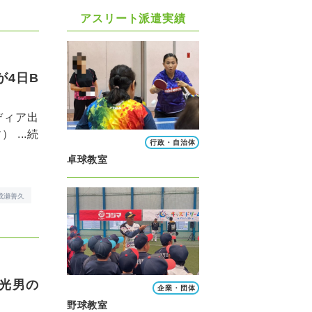
アスリート派遣実績
が4日B
ディア出
...
続
行政・自治体
卓球教室
成瀬善久
光男の
企業・団体
野球教室