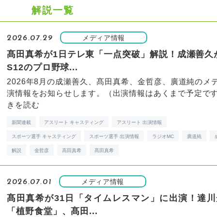
解説一覧
メディア情報
2026.07.29
髙田真希が1日テレ東「一点突破」解説！成瀬善久
S12のプロ野球...
2026年8月の成瀬善久、髙田真希、金哲彦、廣道純のメ
演情報をお知らせします。（出演情報はあくまで予定です） 
きを読む
新聞連載
アスリート キャスティング
アスリート 出演情報
スポーツ選手 キャスティング
スポーツ選手 出演情報
ラジオMC
廣道純
解説
金哲彦
高田真希
髙田真希
メディア情報
2026.07.01
髙田真希が31日「タイムレスマン」に出演！達川
「植野食堂」、髙田...