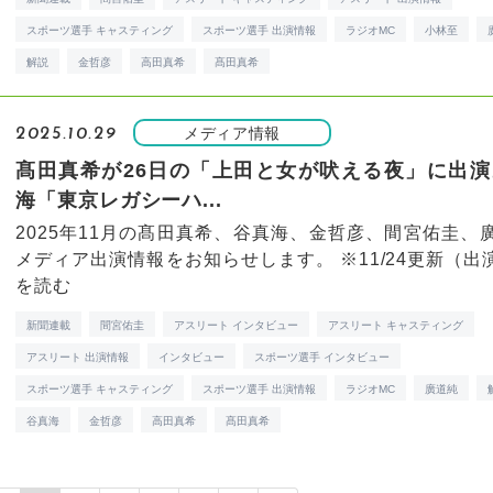
スポーツ選手 キャスティング
スポーツ選手 出演情報
ラジオMC
小林至
解説
金哲彦
高田真希
髙田真希
メディア情報
2025.10.29
髙田真希が26日の「上田と女が吠える夜」に出演
海「東京レガシーハ...
2025年11月の髙田真希、谷真海、金哲彦、間宮佑圭、
メディア出演情報をお知らせします。 ※11/24更新（出演.
を読む
新聞連載
間宮佑圭
アスリート インタビュー
アスリート キャスティング
アスリート 出演情報
インタビュー
スポーツ選手 インタビュー
スポーツ選手 キャスティング
スポーツ選手 出演情報
ラジオMC
廣道純
谷真海
金哲彦
高田真希
髙田真希