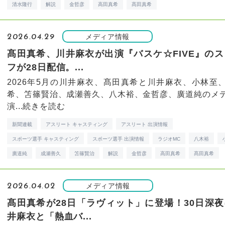
清水隆行
解説
金哲彦
高田真希
髙田真希
メディア情報
2026.04.29
髙田真希、川井麻衣が出演『バスケ☆FIVE』の
フが28日配信。...
2026年5月の川井麻衣、髙田真希と川井麻衣、小林至
希、笘篠賢治、成瀬善久、八木裕、金哲彦、廣道純のメ
演...
続きを読む
新聞連載
アスリート キャスティング
アスリート 出演情報
スポーツ選手 キャスティング
スポーツ選手 出演情報
ラジオMC
八木裕
廣道純
成瀬善久
笘篠賢治
解説
金哲彦
高田真希
髙田真希
メディア情報
2026.04.02
髙田真希が28日「ラヴィット」に登場！30日深
井麻衣と「熱血バ...