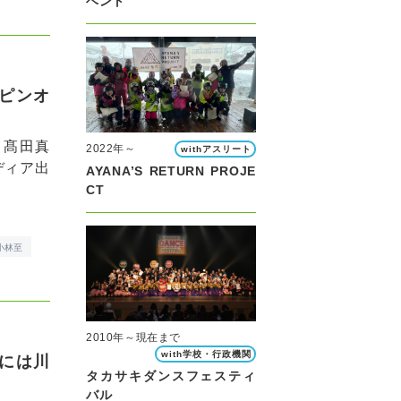
ベント
スピンオ
、髙田真
2022年～
withアスリート
ディア出
AYANA’S RETURN PROJE
CT
小林至
2010年～現在まで
with学校・行政機関
夜には川
タカサキダンスフェスティ
バル