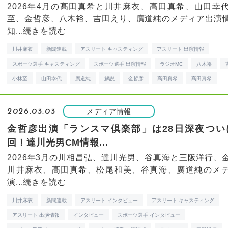
2026年4月の髙田真希と川井麻衣、髙田真希、山田幸
至、金哲彦、八木裕、吉田えり、廣道純のメディア出演
知...
続きを読む
川井麻衣
新聞連載
アスリート キャスティング
アスリート 出演情報
スポーツ選手 キャスティング
スポーツ選手 出演情報
ラジオMC
八木裕
小林至
山田幸代
廣道純
解説
金哲彦
高田真希
髙田真希
メディア情報
2026.03.03
金哲彦出演「ランスマ倶楽部」は28日深夜つい
回！達川光男CM情報...
2026年3月の川相昌弘、達川光男、谷真海と三阪洋行、
川井麻衣、髙田真希、松尾和美、谷真海、廣道純のメ
演...
続きを読む
川井麻衣
新聞連載
アスリート インタビュー
アスリート キャスティング
アスリート 出演情報
インタビュー
スポーツ選手 インタビュー