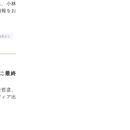
代、小林
情報をお
吉田えり
に最終
金哲彦、
ディア出