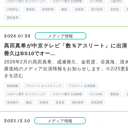
スポーツ選手 キャスティング
スポーツ選手 出演情報
ラジオMC
三阪洋行
川相昌弘
廣道純
松尾和美
解説
谷真海
達川光男
金哲彦
髙田真希
メディア情報
2026.01.28
髙田真希が中京テレビ「数％アスリート」に出演
善久はBS10でオー...
2026年2月の髙田真希、成瀬善久、金哲彦、谷真海、清
廣道純のメディア出演情報をお知らせします。※2/25更新（
きを読む
新聞連載
アスリート キャスティング
アスリート 出演情報
スポーツ選手 キャスティング
スポーツ選手 出演情報
ラジオMC
廣道純
清水隆行
解説
谷真海
金哲彦
高田真希
髙田真希
メディア情報
2025.12.30