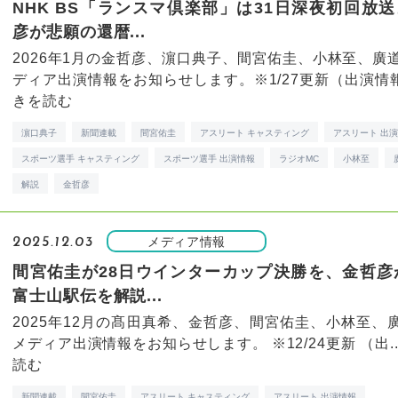
NHK BS「ランスマ倶楽部」は31日深夜初回放
彦が悲願の還暦...
2026年1月の金哲彦、濵口典子、間宮佑圭、小林至、廣
ディア出演情報をお知らせします。※1/27更新（出演情報は
きを読む
濵口典子
新聞連載
間宮佑圭
アスリート キャスティング
アスリート 出
スポーツ選手 キャスティング
スポーツ選手 出演情報
ラジオMC
小林至
解説
金哲彦
メディア情報
2025.12.03
間宮佑圭が28日ウインターカップ決勝を、金哲彦
富士山駅伝を解説...
2025年12月の髙田真希、金哲彦、間宮佑圭、小林至、
メディア出演情報をお知らせします。 ※12/24更新 （出..
読む
新聞連載
間宮佑圭
アスリート キャスティング
アスリート 出演情報