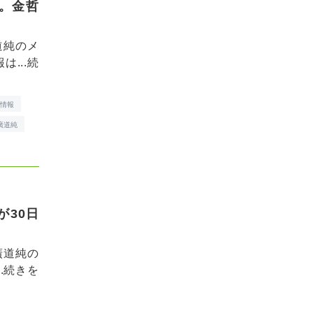
送。金哲
道純のメ
...
続
演情報
廣道純
が30日
廣道純の
.
続きを