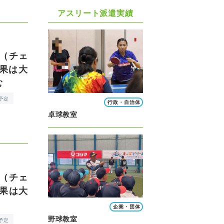
アスリート派遣実績
（チェ
果は大
む
予定
行政・自治体
卓球教室
（チェ
果は大
企業・団体
野球教室
予定