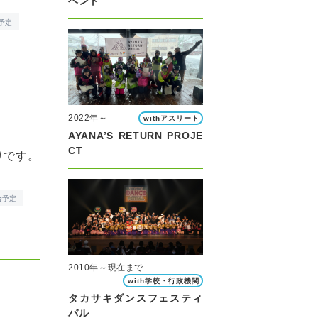
ベント
予定
2022年～
withアスリート
AYANA’S RETURN PROJE
CT
りです。
合予定
2010年～現在まで
with学校・行政機関
タカサキダンスフェスティ
バル