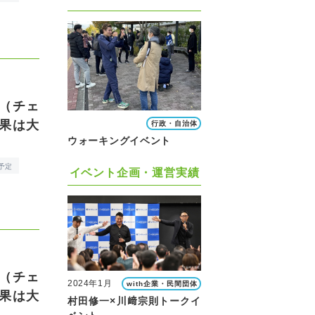
（チェ
果は大
行政・自治体
ウォーキングイベント
予定
イベント企画・運営実績
（チェ
2024年1月
with企業・民間団体
果は大
村田修一×川﨑宗則トークイ