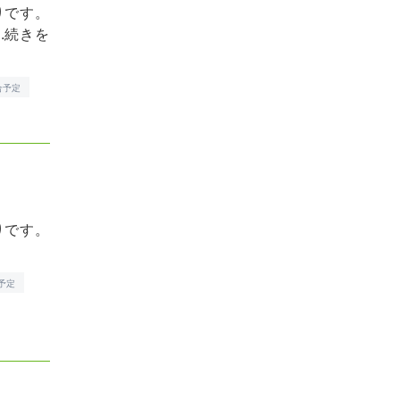
りです。
.
続きを
合予定
りです。
予定