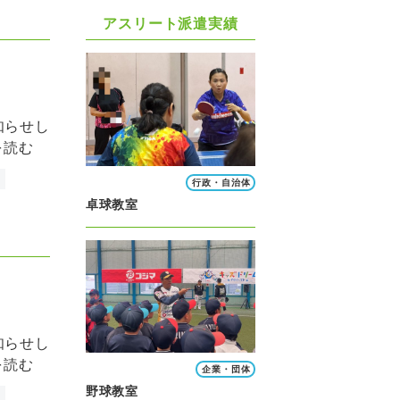
アスリート派遣実績
知らせし
を読む
行政・自治体
卓球教室
知らせし
を読む
企業・団体
野球教室