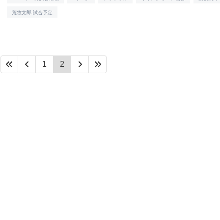
荒牧太郎 試合予定
1
2