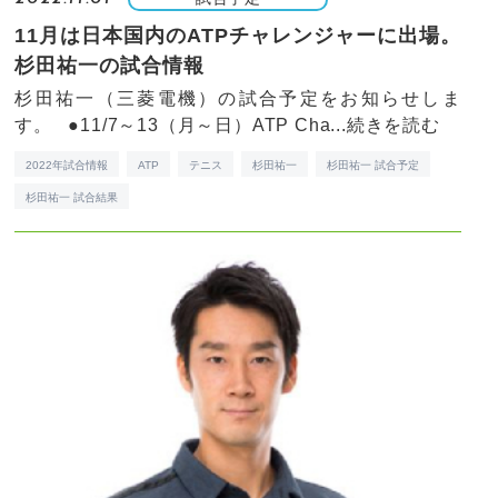
11月は日本国内のATPチャレンジャーに出場。
杉田祐一の試合情報
杉田祐一（三菱電機）の試合予定をお知らせしま
す。 ●11/7～13（月～日）ATP Cha...
続きを読む
2022年試合情報
ATP
テニス
杉田祐一
杉田祐一 試合予定
杉田祐一 試合結果