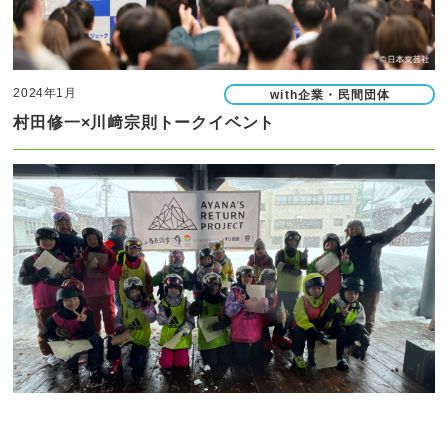
2024年1月
with企業・民間団体
村田修一×川﨑宗則トークイベント
2022年～
withアスリート