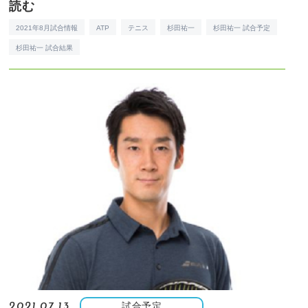
読む
2021年8月試合情報
ATP
テニス
杉田祐一
杉田祐一 試合予定
杉田祐一 試合結果
試合予定
2021.07.13