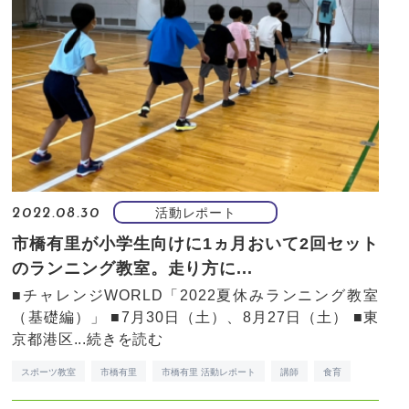
活動レポート
2022.08.30
市橋有里が小学生向けに1ヵ月おいて2回セット
のランニング教室。走り方に...
■チャレンジWORLD「2022夏休みランニング教室
（基礎編）」 ■7月30日（土）、8月27日（土） ■東
京都港区...
続きを読む
スポーツ教室
市橋有里
市橋有里 活動レポート
講師
食育