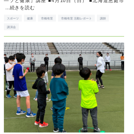
―ツと健康』講座 ■4月10日（日） ■北海道恵庭市
...
続きを読む
スポーツ
健康
市橋有里
市橋有里 活動レポート
講師
講演会