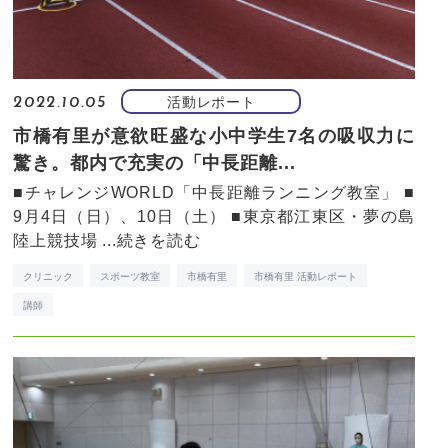
活動レポート
2022.10.05
市橋有里が意欲旺盛な小中学生7名の吸収力に
驚き。都内で充実の「中長距離...
■チャレンジWORLD「中長距離ランニング教室」 ■
9月4日（日）、10日（土） ■東京都江東区・夢の島
陸上競技場 ...
続きを読む
クリニック
スポーツ教室
市橋有里
市橋有里 活動レポート
講師