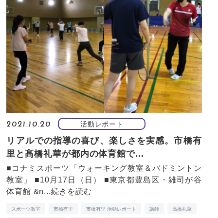
活動レポート
2021.10.20
リアルでの指導の喜び、楽しさを実感。市橋有
里と髙橋礼華が都内の体育館で...
■コナミスポーツ「ウォーキング教室＆バドミントン
教室」 ■10月17日（日） ■東京都豊島区・雑司が谷
体育館 &n...
続きを読む
スポーツ教室
市橋有里
市橋有里 活動レポート
講師
高橋礼華