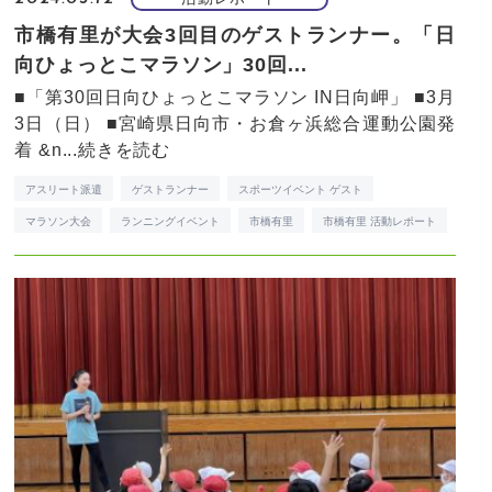
市橋有里が大会3回目のゲストランナー。「日
向ひょっとこマラソン」30回...
■「第30回日向ひょっとこマラソン IN日向岬」 ■3月
3日（日） ■宮崎県日向市・お倉ヶ浜総合運動公園発
着 &n...
続きを読む
アスリート派遣
ゲストランナー
スポーツイベント ゲスト
マラソン大会
ランニングイベント
市橋有里
市橋有里 活動レポート