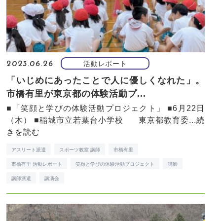
活動レポート
2023.06.26
「いじめにあったことで人に優しくなれた」。
市橋有里が東京都の体験活動プ...
■「笑顔と学びの体験活動プロジェクト」 ■6月22日
（木） ■稲城市立若葉台小学校 東京都教育委...
続
きを読む
アスリート派遣
スポーツ教室 講師
市橋有里
市橋有里 活動レポート
笑顔と学びの体験活動プロジェクト
講師
講師派遣
講演会