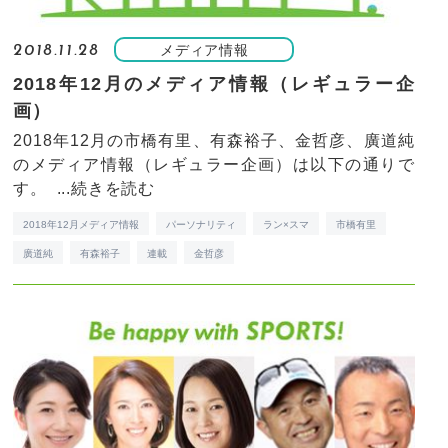
メディア情報
2018.11.28
2018年12月のメディア情報（レギュラー企
画）
2018年12月の市橋有里、有森裕子、金哲彦、廣道純
のメディア情報（レギュラー企画）は以下の通りで
す。 ...
続きを読む
2018年12月メディア情報
パーソナリティ
ラン×スマ
市橋有里
廣道純
有森裕子
連載
金哲彦