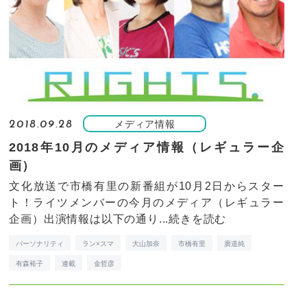
メディア情報
2018.09.28
2018年10月のメディア情報（レギュラー企
画）
文化放送で市橋有里の新番組が10月2日からスター
ト！ライツメンバーの今月のメディア（レギュラー
企画）出演情報は以下の通り...
続きを読む
パーソナリティ
ラン×スマ
大山加奈
市橋有里
廣道純
有森裕子
連載
金哲彦