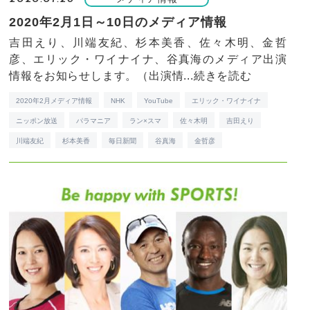
2020年2月1日～10日のメディア情報
吉田えり、川端友紀、杉本美香、佐々木明、金哲
彦、エリック・ワイナイナ、谷真海のメディア出演
情報をお知らせします。（出演情...
続きを読む
2020年2月メディア情報
NHK
YouTube
エリック・ワイナイナ
ニッポン放送
パラマニア
ラン×スマ
佐々木明
吉田えり
川端友紀
杉本美香
毎日新聞
谷真海
金哲彦