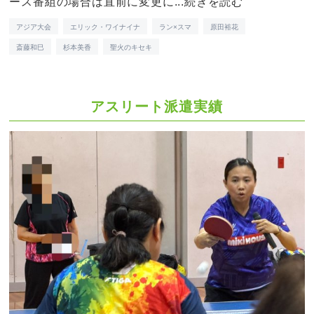
ース番組の場合は直前に変更に...
続きを読む
アジア大会
エリック・ワイナイナ
ラン×スマ
原田裕花
斎藤和巳
杉本美香
聖火のキセキ
アスリート派遣実績