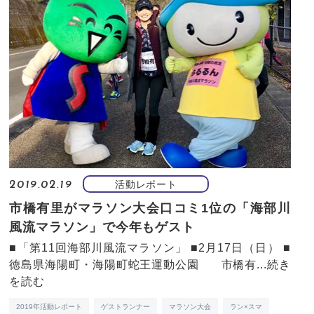
活動レポート
2019.02.19
市橋有里がマラソン大会口コミ1位の「海部川
風流マラソン」で今年もゲスト
■「第11回海部川風流マラソン」 ■2月17日（日） ■
徳島県海陽町・海陽町蛇王運動公園 市橋有...
続き
を読む
2019年活動レポート
ゲストランナー
マラソン大会
ラン×スマ