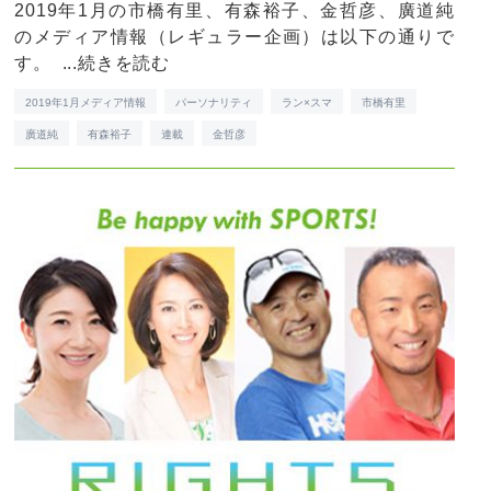
2019年1月の市橋有里、有森裕子、金哲彦、廣道純
のメディア情報（レギュラー企画）は以下の通りで
す。 ...
続きを読む
2019年1月メディア情報
パーソナリティ
ラン×スマ
市橋有里
廣道純
有森裕子
連載
金哲彦