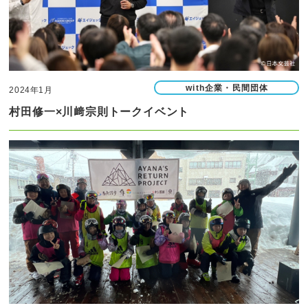
with企業・民間団体
2024年1月
村田修一×川﨑宗則トークイベント