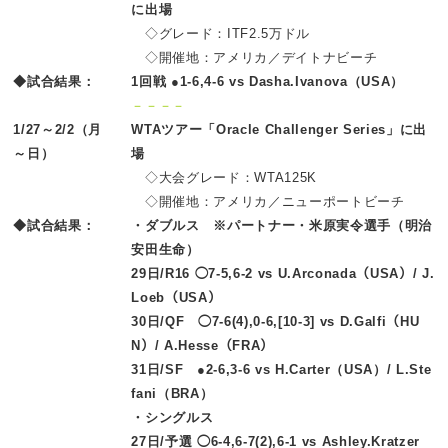
に出場
◇グレード：ITF2.5万ドル
◇開催地：アメリカ／デイトナビーチ
◆試合結果：
1回戦 ●1-6,4-6 vs Dasha.Ivanova（USA）
－－－－
1/27～2/2（月
WTAツアー「Oracle Challenger Series」に出
～日）
場
◇大会グレード：WTA125K
◇開催地：アメリカ／ニューポートビーチ
◆試合結果：
・ダブルス ※パートナー・米原実令選手（明治
安田生命）
29日/R16 ◯7-5,6-2 vs U.Arconada（USA）/ J.
Loeb（USA）
30日/QF ◯7-6(4),0-6,[10-3] vs D.Galfi（HU
N）/ A.Hesse（FRA）
31日/SF ●2-6,3-6 vs H.Carter（USA）/ L.Ste
fani（BRA）
・シングルス
27日/予選 ◯6-4,6-7(2),6-1 vs Ashley.Kratzer