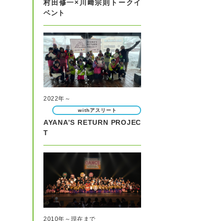
村田修一×川﨑宗則トークイ
ベント
2022年～
withアスリート
AYANA’S RETURN PROJEC
T
2010年～現在まで