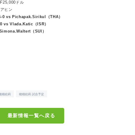
25,000ドル
アヒン
0 vs Pichapak.Sirikul（THA）
 vs Vlada.Katic（ISR）
s Simona.Waltert（SUI）
穂積絵莉
穂積絵莉 試合予定
最新情報一覧へ戻る