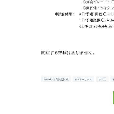
◇大会グレード：ITF
◇開催地：タイ／フ
◆試合結果：
4日/予選1回戦 ◯6-0,6-
5日/予選決勝 ◯6-2,6-0
6日/R32 ●0-6,4-6 v
関連する投稿はありません。
2019年11月試合情報
ITFサーキット
テニス