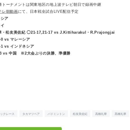
ントは関東地区の地上波テレビ朝日で録画中継
テレ朝動画
にて、日本戦全試合LIVE配信予定
ロシア
タイ
美佐紀 ◯21-17,21-17 vs J.Kittiharakul・R.Prajongjai
-0 vs マレーシア
-1 vs インドネシア
3 vs 中国 ※2大会ぶりの決勝、準優勝
ックレース
タカマツペア
バドミントン
松友美佐紀
高橋礼華
髙橋礼華