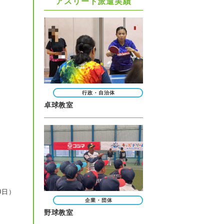
アスリート派遣実績
行政・自治体
卓球教室
0日）
企業・団体
野球教室