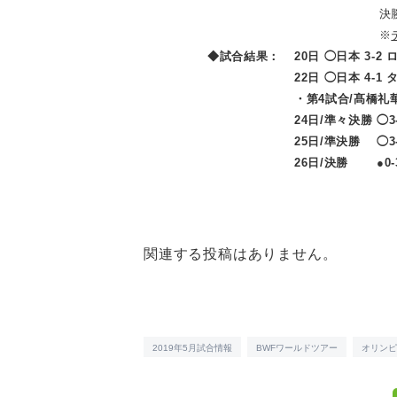
決勝トーナメ
※
◆試合結果：
20日 ◯日本 3-2 
22日 ◯日本 4-1 
・第4試合/髙橋礼華・松友
24日/準々決勝 ◯3
25日/準決勝 ◯3
26日/決勝 ●0-
関連する投稿はありません。
2019年5月試合情報
BWFワールドツアー
オリンピ