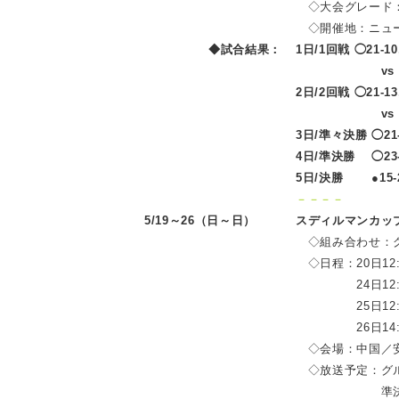
◇大会グレード：Su
◇開催地：ニュー
◆試合結果：
1日/1回戦 ◯21-10,
vs Setyana
2日/2回戦 ◯21-13,
vs Della Des
3日/準々決勝 ◯21
4日/準決勝 ◯23-21
5日/決勝 ●15-21,
－－－－
5/19～26（日～日）
スディルマンカッ
◇組み合わせ：グ
◇日程：20日12:
24日12:00
25日12:00/
26日14:0
◇会場：中国／
◇放送予定：グル
準決勝・決勝