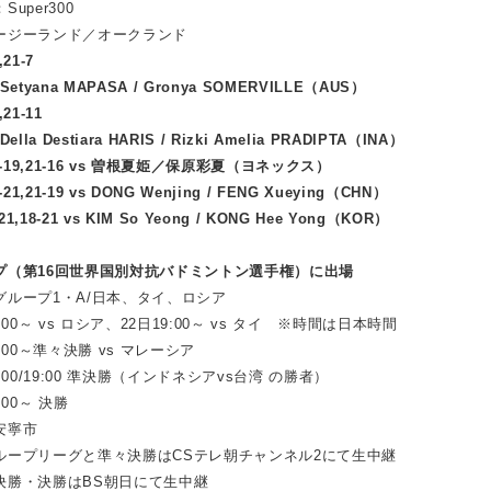
per300
ジーランド／オークランド
21-7
 MAPASA / Gronya SOMERVILLE（AUS）
21-11
tiara HARIS / Rizki Amelia PRADIPTA（INA）
-19,21-16 vs 曽根夏姫／保原彩夏（ヨネックス）
,21-19 vs DONG Wenjing / FENG Xueying（CHN）
18-21 vs KIM So Yeong / KONG Hee Yong（KOR）
プ（第16回世界国別対抗バドミントン選手権）に出場
ループ1・A/日本、タイ、ロシア
00～ vs ロシア、22日19:00～ vs タイ ※時間は日本時間
～準々決勝 vs マレーシア
19:00 準決勝（インドネシアvs台湾 の勝者）
0～ 決勝
安寧市
ープリーグと準々決勝はCSテレ朝チャンネル2にて生中継
はBS朝日にて生中継