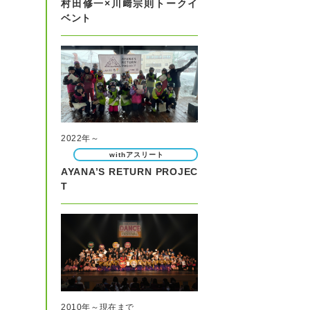
村田修一×川﨑宗則トークイ
ベント
2022年～
withアスリート
AYANA’S RETURN PROJEC
T
2010年～現在まで