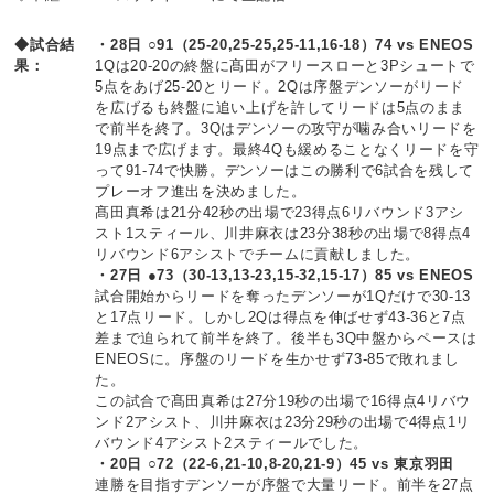
◆試合結
・28日 ○91（25-20,25-25,25-11,16-18）74 vs ENEOS
果：
1Qは20-20の終盤に髙田がフリースローと3Pシュートで
5点をあげ25-20とリード。2Qは序盤デンソーがリード
を広げるも終盤に追い上げを許してリードは5点のまま
で前半を終了。3Qはデンソーの攻守が噛み合いリードを
19点まで広げます。最終4Qも緩めることなくリードを守
って91-74で快勝。デンソーはこの勝利で6試合を残して
プレーオフ進出を決めました。
髙田真希は21分42秒の出場で23得点6リバウンド3アシ
スト1スティール、川井麻衣は23分38秒の出場で8得点4
リバウンド6アシストでチームに貢献しました。
・27日 ●73（30-13,13-23,15-32,15-17）85 vs ENEOS
試合開始からリードを奪ったデンソーが1Qだけで30-13
と17点リード。しかし2Qは得点を伸ばせず43-36と7点
差まで迫られて前半を終了。後半も3Q中盤からペースは
ENEOSに。序盤のリードを生かせず73-85で敗れまし
た。
この試合で髙田真希は27分19秒の出場で16得点4リバウ
ンド2アシスト、川井麻衣は23分29秒の出場で4得点1リ
バウンド4アシスト2スティールでした。
・20日 ○72（22-6,21-10,8-20,21-9）45 vs 東京羽田
連勝を目指すデンソーが序盤で大量リード。前半を27点