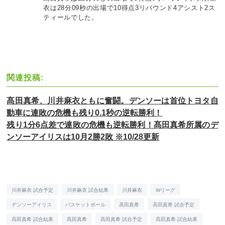
衣は28分09秒の出場で10得点3リバウンド4アシスト2ス
ティールでした。
関連投稿:
髙田真希、川井麻衣ともに奮闘。デンソーは首位トヨタ自
動車に連敗の危機も残り0.1秒の逆転勝利！
残り1分6点差で連敗の危機も逆転勝利！髙田真希所属のデ
ンソーアイリスは10月2勝2敗 ※10/28更新
川井麻衣 試合予定
川井麻衣 試合結果
川井麻衣
Wリーグ
デンソーアイリス
バスケットボール
高田真希
高田真希 試合予定
高田真希 試合結果
髙田真希
髙田真希 試合予定
髙田真希 試合結果