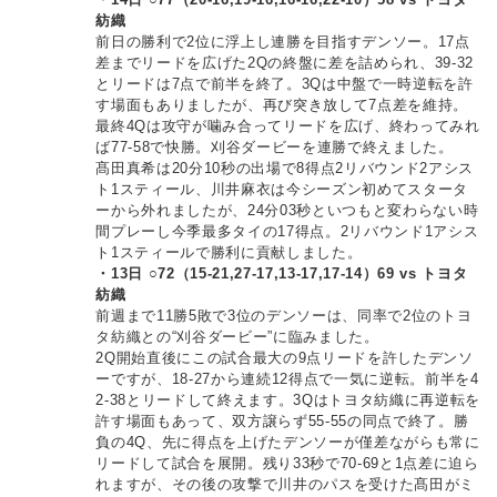
紡織
前日の勝利で2位に浮上し連勝を目指すデンソー。17点
差までリードを広げた2Qの終盤に差を詰められ、39-32
とリードは7点で前半を終了。3Qは中盤で一時逆転を許
す場面もありましたが、再び突き放して7点差を維持。
最終4Qは攻守が噛み合ってリードを広げ、終わってみれ
ば77-58で快勝。刈谷ダービーを連勝で終えました。
髙田真希は20分10秒の出場で8得点2リバウンド2アシス
ト1スティール、川井麻衣は今シーズン初めてスタータ
ーから外れましたが、24分03秒といつもと変わらない時
間プレーし今季最多タイの17得点。2リバウンド1アシス
ト1スティールで勝利に貢献しました。
・13日 ○72（15-21,27-17,13-17,17-14）69 vs トヨタ
紡織
前週まで11勝5敗で3位のデンソーは、同率で2位のトヨ
タ紡織との“刈谷ダービー”に臨みました。
2Q開始直後にこの試合最大の9点リードを許したデンソ
ーですが、18-27から連続12得点で一気に逆転。前半を4
2-38とリードして終えます。3Qはトヨタ紡織に再逆転を
許す場面もあって、双方譲らず55-55の同点で終了。勝
負の4Q、先に得点を上げたデンソーが僅差ながらも常に
リードして試合を展開。残り33秒で70-69と1点差に迫ら
れますが、その後の攻撃で川井のパスを受けた髙田がミ