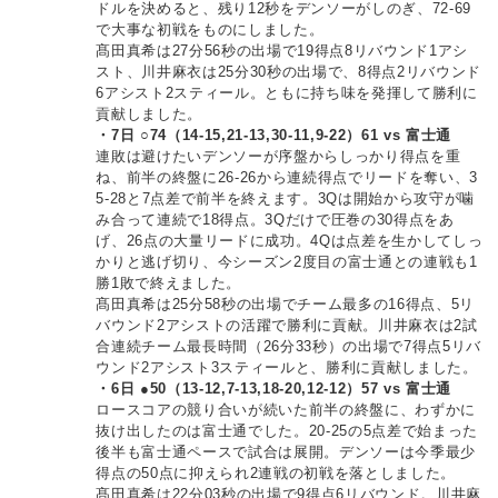
ドルを決めると、残り12秒をデンソーがしのぎ、72-69
で大事な初戦をものにしました。
髙田真希は27分56秒の出場で19得点8リバウンド1アシ
スト、川井麻衣は25分30秒の出場で、8得点2リバウンド
6アシスト2スティール。ともに持ち味を発揮して勝利に
貢献しました。
・7日 ○74（14-15,21-13,30-11,9-22）61 vs 富士通
連敗は避けたいデンソーが序盤からしっかり得点を重
ね、前半の終盤に26-26から連続得点でリードを奪い、3
5-28と7点差で前半を終えます。3Qは開始から攻守が噛
み合って連続で18得点。3Qだけで圧巻の30得点をあ
げ、26点の大量リードに成功。4Qは点差を生かしてしっ
かりと逃げ切り、今シーズン2度目の富士通との連戦も1
勝1敗で終えました。
髙田真希は25分58秒の出場でチーム最多の16得点、5リ
バウンド2アシストの活躍で勝利に貢献。川井麻衣は2試
合連続チーム最長時間（26分33秒）の出場で7得点5リバ
ウンド2アシスト3スティールと、勝利に貢献しました。
・6日 ●50（13-12,7-13,18-20,12-12）57 vs 富士通
ロースコアの競り合いが続いた前半の終盤に、わずかに
抜け出したのは富士通でした。20-25の5点差で始まった
後半も富士通ペースで試合は展開。デンソーは今季最少
得点の50点に抑えられ2連戦の初戦を落としました。
髙田真希は22分03秒の出場で9得点6リバウンド。川井麻