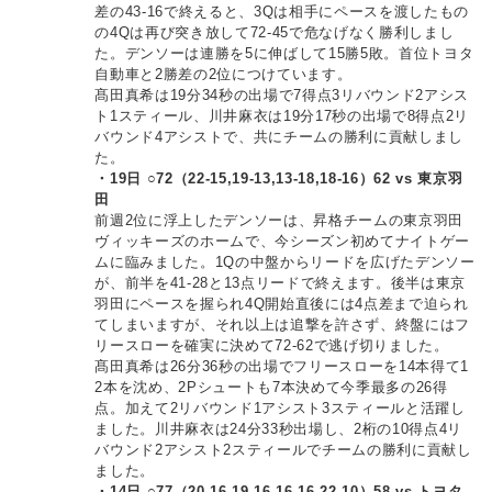
差の43-16で終えると、3Qは相手にペースを渡したもの
の4Qは再び突き放して72-45で危なげなく勝利しまし
た。デンソーは連勝を5に伸ばして15勝5敗。首位トヨタ
自動車と2勝差の2位につけています。
髙田真希は19分34秒の出場で7得点3リバウンド2アシス
ト1スティール、川井麻衣は19分17秒の出場で8得点2リ
バウンド4アシストで、共にチームの勝利に貢献しまし
た。
・19日 ○72（22-15,19-13,13-18,18-16）62 vs 東京羽
田
前週2位に浮上したデンソーは、昇格チームの東京羽田
ヴィッキーズのホームで、今シーズン初めてナイトゲー
ムに臨みました。1Qの中盤からリードを広げたデンソー
が、前半を41-28と13点リードで終えます。後半は東京
羽田にペースを握られ4Q開始直後には4点差まで迫られ
てしまいますが、それ以上は追撃を許さず、終盤にはフ
リースローを確実に決めて72-62で逃げ切りました。
髙田真希は26分36秒の出場でフリースローを14本得て1
2本を沈め、2Pシュートも7本決めて今季最多の26得
点。加えて2リバウンド1アシスト3スティールと活躍し
ました。川井麻衣は24分33秒出場し、2桁の10得点4リ
バウンド2アシスト2スティールでチームの勝利に貢献し
ました。
・14日 ○77（20-16,19-16,16-16,22-10）58 vs トヨタ