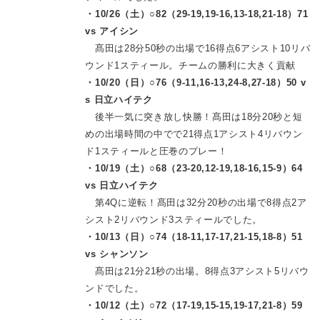
・10/26（土）○82（29-19,19-16,13-18,21-18）71
vs アイシン
髙田は28分50秒の出場で16得点6アシスト10リバ
ウンド1スティール。チームの勝利に大きく貢献
・10/20（日）○76（9-11,16-13,24-8,27-18）50 v
s 日立ハイテク
後半一気に突き放し快勝！髙田は18分20秒と短
めの出場時間の中でで21得点1アシスト4リバウン
ド1スティールと圧巻のプレー！
・10/19（土）○68（23-20,12-19,18-16,15-9）64
vs 日立ハイテク
第4Qに逆転！髙田は32分20秒の出場で8得点2ア
シスト2リバウンド3スティールでした。
・10/13（日）○74（18-11,17-17,21-15,18-8）51
vs シャンソン
髙田は21分21秒の出場。8得点3アシスト5リバウ
ンドでした。
・10/12（土）○72（17-19,15-15,19-17,21-8）59