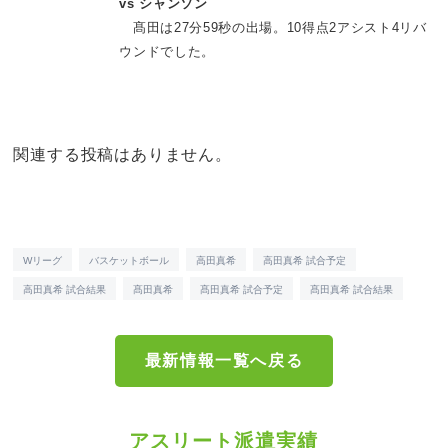
vs シャンソン
髙田は27分59秒の出場。10得点2アシスト4リバ
ウンドでした。
関連する投稿はありません。
Wリーグ
バスケットボール
高田真希
高田真希 試合予定
高田真希 試合結果
髙田真希
髙田真希 試合予定
髙田真希 試合結果
最新情報一覧へ戻る
アスリート派遣実績