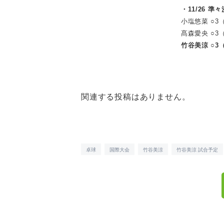
・11/26 準
小塩悠菜 ○3（11
髙森愛央 ○3（1
竹谷美涼 ○3（1
関連する投稿はありません。
卓球
国際大会
竹谷美涼
竹谷美涼 試合予定