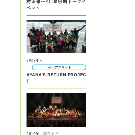
村田修一×川﨑宗則トークイ
ベント
2022年～
withアスリート
AYANA’S RETURN PROJEC
T
2010年～現在まで