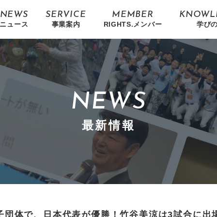
NEWS
SERVICE
MEMBER
KNOWL
ニュース
事業案内
RIGHTS.メンバー
学び
NEWS
最新情報
女子団体で、日本代表が優勝！竹谷美涼は3試合に出