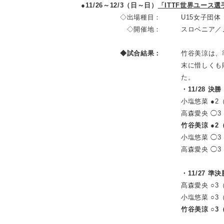
●11/26～12/3（日～日）
「ITTF世界ユース
◇出場種目：
U15女子団体
◇開催地：
スロベニア／
◆試合結果：
竹谷美涼は、
末に惜しくも
た。
・11/28 決
小塩悠菜 ●2（11
高森愛央 ◯3（9-
竹谷美涼 ●2（11
小塩悠菜 ◯3（1
高森愛央 ◯3（11
・11/27 準決
髙森愛央 ○3（11
小塩悠菜 ○3（11-
竹谷美涼 ○3（11