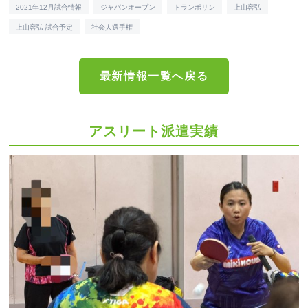
2021年12月試合情報
ジャパンオープン
トランポリン
上山容弘
上山容弘 試合予定
社会人選手権
最新情報一覧へ戻る
アスリート派遣実績