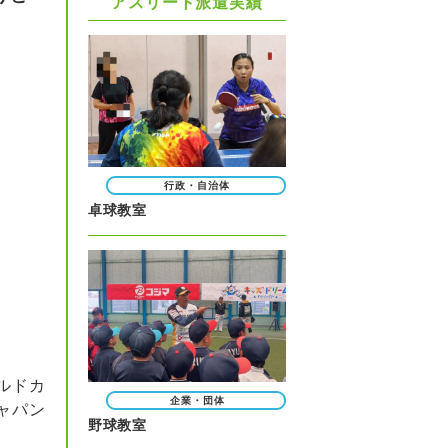
アスリート派遣実績
行政・自治体
卓球教室
ルドカ
企業・団体
ャパン
野球教室