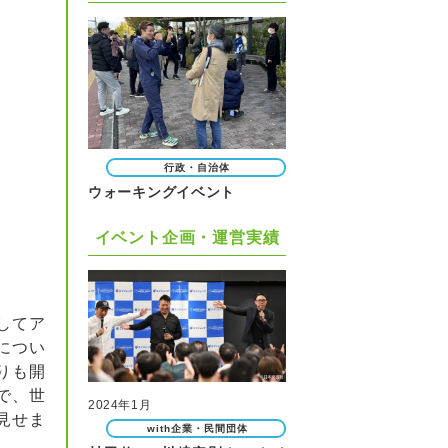
行政・自治体
ウォーキングイベント
イベント企画・運営実績
してア
につい
りも開
で、世
2024年1月
見せま
with企業・民間団体