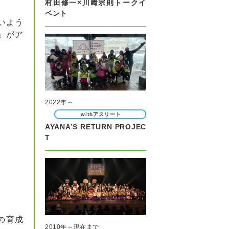
村田修一×川﨑宗則トークイ
ベント
いよう
」がア
2022年～
withアスリート
AYANA’S RETURN PROJEC
T
の育成
2010年～現在まで