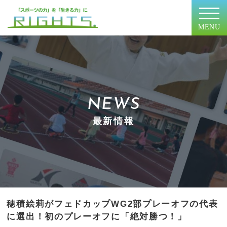
MENU
NEWS
最新情報
穂積絵莉がフェドカップWG2部プレーオフの代表
に選出！初のプレーオフに「絶対勝つ！」