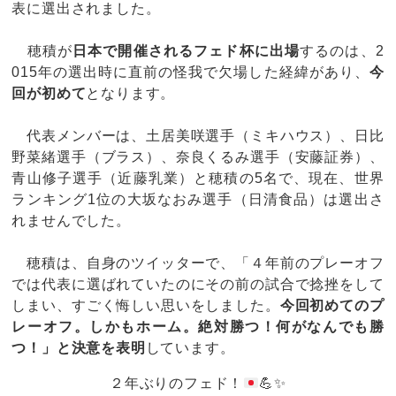
表に選出されました。
穂積が
日本で開催されるフェド杯に出場
するのは、2
015年の選出時に直前の怪我で欠場した経緯があり、
今
回が初めて
となります。
代表メンバーは、土居美咲選手（ミキハウス）、日比
野菜緒選手（ブラス）、奈良くるみ選手（安藤証券）、
青山修子選手（近藤乳業）と穂積の5名で、現在、世界
ランキング1位の大坂なおみ選手（日清食品）は選出さ
れませんでした。
穂積は、自身のツイッターで、「４年前のプレーオフ
では代表に選ばれていたのにその前の試合で捻挫をして
しまい、すごく悔しい思いをしました。
今回初めてのプ
レーオフ。しかもホーム。絶対勝つ！何がなんでも勝
つ！」と決意を表明
しています。
２年ぶりのフェド！
💪
✨