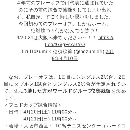
４年前のプレーオフでは代表に選ばれていた
のにその前の試合で捻挫をしてしまい出れ
ず、私自身、すごく悔しい思いをしました。
今回初めてのプレーオフ。しかもホーム。
絶対勝つ！何がなんでも勝つ！
4/20.21は大阪へ来てください～！！
https://
t.co/tGvgFsABYO
— Eri Hozumi × 穂積絵莉 (@hozumieri)
201
9年4月10日
なお、プレーオフは、1日目にシングルス2試合、2日
目にダブルス1試合とシングルス2試合が予定されてい
て、先に
3勝した方がワールドグループ2部残留
を決め
ます。
＜フェドカップ試合情報＞
・日時：4月20日(土) 11時00分～
4月21日(日) 11時00分～
・会場：大阪市西区・ITC靱テニスセンター（ハードコ