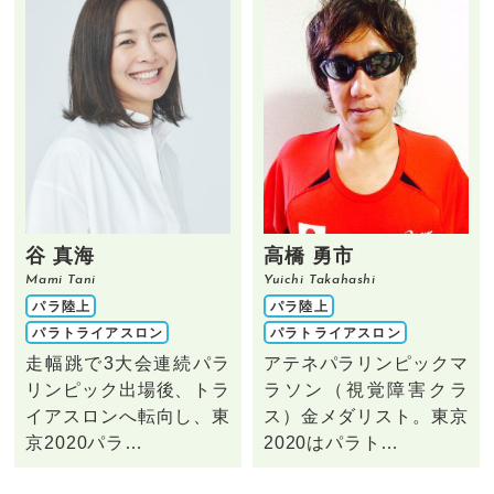
谷 真海
高橋 勇市
Mami Tani
Yuichi Takahashi
パラ陸上
パラ陸上
パラトライアスロン
パラトライアスロン
走幅跳で3大会連続パラ
アテネパラリンピックマ
リンピック出場後、トラ
ラソン（視覚障害クラ
イアスロンへ転向し、東
ス）金メダリスト。東京
京2020パラ…
2020はパラト…