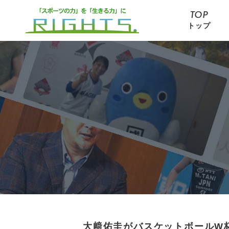
TOP
トップ
大﨑佑圭がバスケットボールW