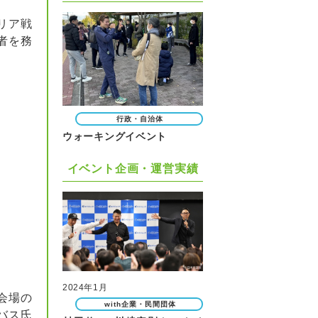
リア戦
者を務
行政・自治体
ウォーキングイベント
イベント企画・運営実績
2024年1月
会場の
with企業・民間団体
バス氏