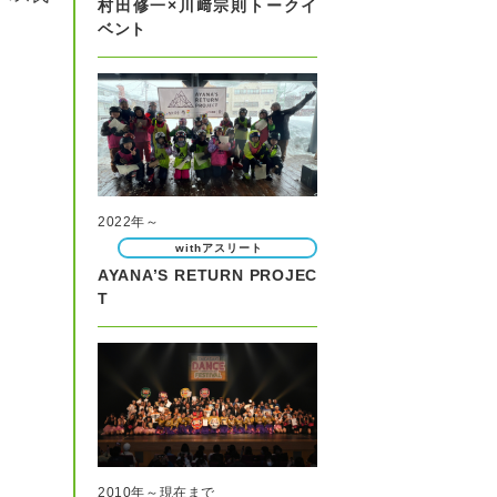
村田修一×川﨑宗則トークイ
ベント
2022年～
withアスリート
AYANA’S RETURN PROJEC
T
2010年～現在まで