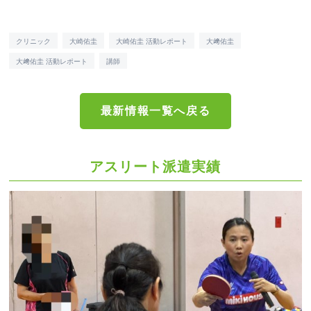
クリニック
大崎佑圭
大崎佑圭 活動レポート
大﨑佑圭
大﨑佑圭 活動レポート
講師
最新情報一覧へ戻る
アスリート派遣実績