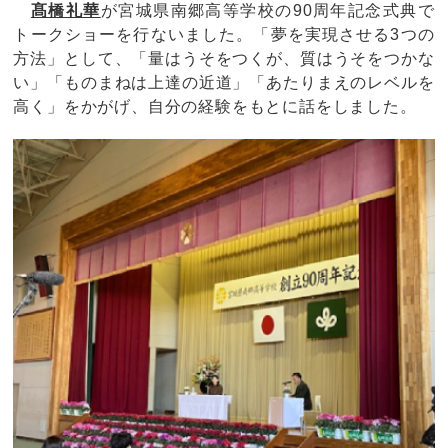
髙橋礼華
が宮城県南郷高等学校の90周年記念式典で
トークショーを行ないました。「夢を実現させる3つの
方法」として、「量はうそをつくが、質はうそをつかな
い」「ものまねは上達の近道」「あたりまえのレベルを
高く」をかがげ、自分の経験をもとに話をしました。