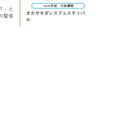
with学校・行政機関
？」と
タカサキダンスフェスティバ
の緊張
ル