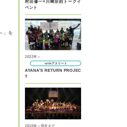
村田修一×川﨑宗則トークイ
ベント
～」を
2022年～
withアスリート
AYANA’S RETURN PROJEC
T
2010年～現在まで