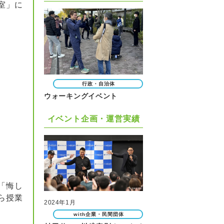
室」に
行政・自治体
ウォーキングイベント
イベント企画・運営実績
「悔し
ら授業
2024年1月
with企業・民間団体