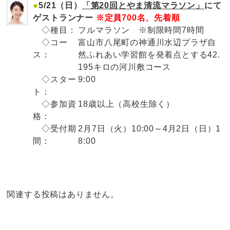
●
5/21（日）
「第20回とやま清流マラソン」
にて
ゲストランナー
※定員700名、先着順
◇種目：
フルマラソン ※制限時間7時間
◇コー
富山市八尾町の神通川水辺プラザ自
ス：
然ふれあい学習館を発着点とする42.
195キロの河川敷コース
◇スター
9:00
ト：
◇参加資
18歳以上（高校生除く）
格：
◇受付期
2月7日（火）10:00～4月2日（日）1
間：
8:00
関連する投稿はありません。