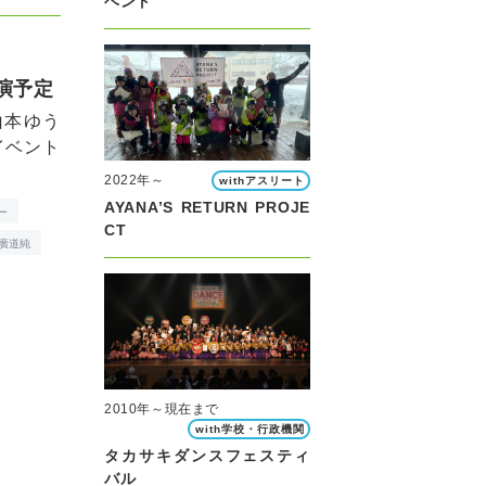
ベント
出演予定
山本ゆう
イベント
2022年～
withアスリート
AYANA’S RETURN PROJE
ー
CT
廣道純
2010年～現在まで
with学校・行政機関
タカサキダンスフェスティ
バル