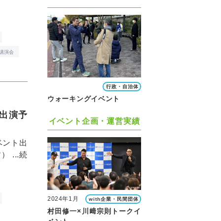
講演会
行政・自治体
ウォーキングイベント
ト出演予
イベント企画・運営実績
ベント出
...
続
2024年1月
with企業・民間団体
村田修一×川﨑宗則トークイ