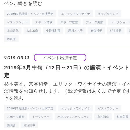
ベン...
続きを読む
2019年3月講演・イベント出演予定
エリック・ワイナイナ
キッズキャンプ
ゲストランナー
スポーツ体験
スポーツ教室
デューク更家
トークショー
上山容弘
大山加奈
小野塚彩那
尾川とも子
有森裕子
杉本美香
谷真海
イベント出演予定
2019.03.13
2019年3月中旬（12日～21日）の講演・イベン
定
杉本美香、京谷和幸、エリック・ワイナイナの講演・イ
演情報をお知らせします。（出演情報はあくまで予定です） 
きを読む
2019年3月講演・イベント出演予定
エリック・ワイナイナ
ゲストランナー
スポーツ教室
トークショー
パネルディスカッション
京谷和幸
杉本美香
講演会
部活指導