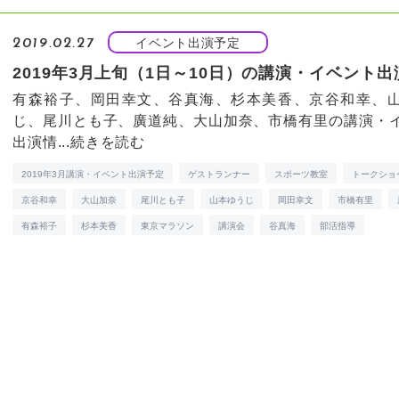
イベント出演予定
2019.02.27
2019年3月上旬（1日～10日）の講演・イベント
有森裕子、岡田幸文、谷真海、杉本美香、京谷和幸、
じ、尾川とも子、廣道純、大山加奈、市橋有里の講演・
出演情...
続きを読む
2019年3月講演・イベント出演予定
ゲストランナー
スポーツ教室
トークショ
京谷和幸
大山加奈
尾川とも子
山本ゆうじ
岡田幸文
市橋有里
有森裕子
杉本美香
東京マラソン
講演会
谷真海
部活指導