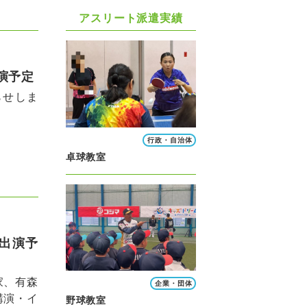
アスリート派遣実績
出演予定
らせしま
行政・自治体
卓球教室
ト出演予
家、有森
企業・団体
講演・イ
野球教室