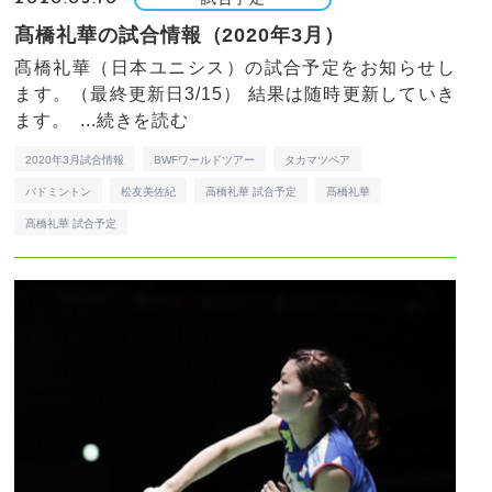
髙橋礼華の試合情報（2020年3月）
髙橋礼華（日本ユニシス）の試合予定をお知らせし
ます。（最終更新日3/15） 結果は随時更新していき
ます。 ...
続きを読む
2020年3月試合情報
BWFワールドツアー
タカマツペア
バドミントン
松友美佐紀
高橋礼華 試合予定
髙橋礼華
髙橋礼華 試合予定