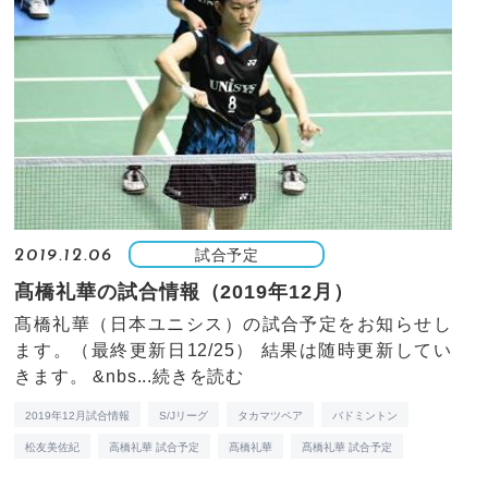
試合予定
2019.12.06
髙橋礼華の試合情報（2019年12月）
髙橋礼華（日本ユニシス）の試合予定をお知らせし
ます。（最終更新日12/25） 結果は随時更新してい
きます。 &nbs...
続きを読む
2019年12月試合情報
S/Jリーグ
タカマツペア
バドミントン
松友美佐紀
高橋礼華 試合予定
髙橋礼華
髙橋礼華 試合予定