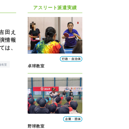
アスリート派遣実績
吉田え
演情報
ては、
行政・自治体
橋有里
卓球教室
企業・団体
野球教室