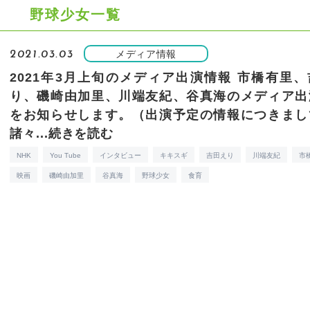
野球少女一覧
メディア情報
2021.03.03
2021年3月上旬のメディア出演情報
市橋有里、
り、磯崎由加里、川端友紀、谷真海のメディア出
をお知らせします。（出演予定の情報につきまし
諸々...
続きを読む
NHK
You Tube
インタビュー
キキスギ
吉田えり
川端友紀
市
映画
磯崎由加里
谷真海
野球少女
食育