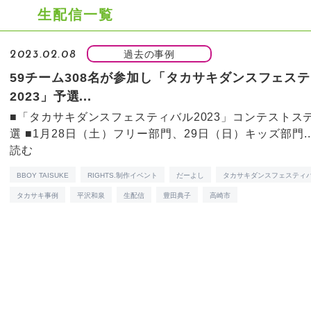
生配信一覧
過去の事例
2023.02.08
59チーム308名が参加し「タカサキダンスフェス
2023」予選...
■「タカサキダンスフェスティバル2023」コンテストス
選 ■1月28日（土）フリー部門、29日（日）キッズ部門..
読む
BBOY TAISUKE
RIGHTS.制作イベント
だーよし
タカサキダンスフェスティ
タカサキ事例
平沢和泉
生配信
豊田典子
高崎市