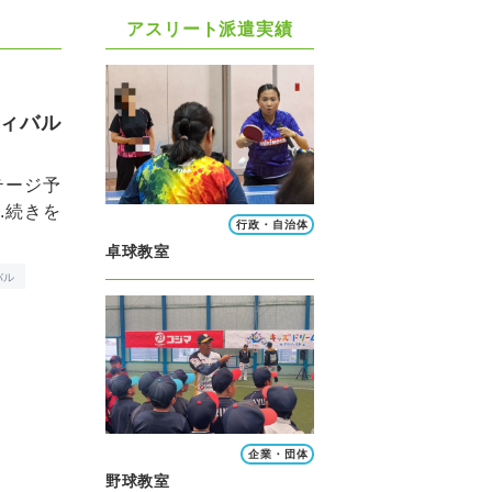
アスリート派遣実績
ティバル
テージ予
.
続きを
行政・自治体
卓球教室
バル
企業・団体
野球教室