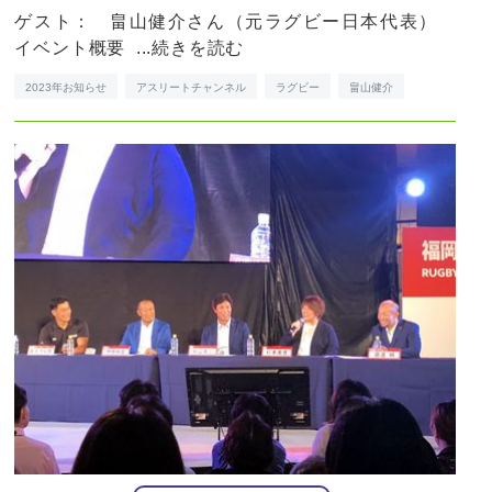
ゲスト： 畠山健介さん（元ラグビー日本代表）
イベント概要 ...
続きを読む
2023年お知らせ
アスリートチャンネル
ラグビー
畠山健介