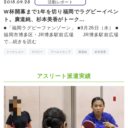
活動レポート
2018.09.28
W杯開幕まで1年を切り福岡でラグビーイベン
ト。廣道純、杉本美香がトーク...
■「福岡ラグビーファンゾーン」 ■9月26日（水） ■
福岡市博多区・JR博多駅前広場 JR博多駅前広場
で...
続きを読む
トークショー
ラグビー
ワールドカップ
廣道純
杉本美香
アスリート派遣実績