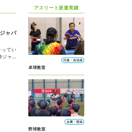
アスリート派遣実績
ジャパ
なってい
ャ...
行政・自治体
卓球教室
企業・団体
野球教室