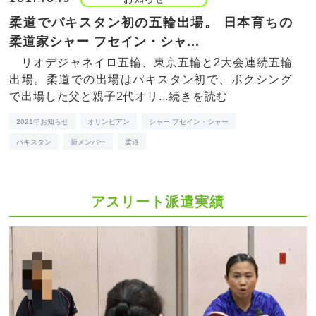
柔道でパキスタン初の五輪出場。 日本育ちの
柔道家シャー フセイン・シャ...
リオデジャネイロ五輪、東京五輪と2大会連続五輪
出場。柔道での出場はパキスタン初で、ボクシング
で出場した父と親子2代オリ...
続きを読む
2021年お知らせ
オリンピアン
シャー フセイン・シャー
パキスタン
新メンバー
柔道
アスリート派遣実績