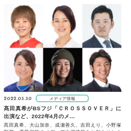
メディア情報
2022.03.30
髙田真希がBSフジ「ＣＲＯＳＳＯＶＥＲ」に
出演など、2022年4月のメ...
髙田真希、大山加奈、成瀬善久、吉田えり、小野塚