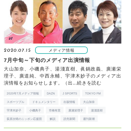
メディア情報
2020.07.15
7月中旬～下旬のメディア出演情報
大山加奈、小磯典子、湯淺直樹、眞鍋政義、廣瀬栄
理子、廣道純、中西永輔、宇津木妙子のメディア出
演情報をお知らせします。（出...
続きを読む
2020年7月メディア情報
DAZN
J SPORTS
TOKYO FM
スポーツブル
ドキュメンタリー
出版情報
大山加奈
宇津木妙子
小磯典子
市橋有里
廣瀬栄理子
湯淺直樹
荻原次晴のニッポン応援団
解説
読売新聞
週刊新潮