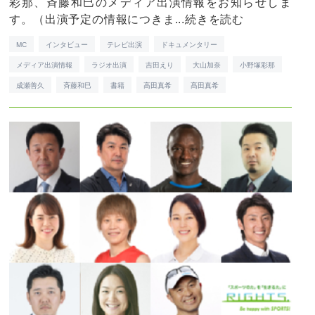
彩那、斉藤和巳のメディア出演情報をお知らせしま
す。（出演予定の情報につきま...
続きを読む
MC
インタビュー
テレビ出演
ドキュメンタリー
メディア出演情報
ラジオ出演
吉田えり
大山加奈
小野塚彩那
成瀬善久
斉藤和巳
書籍
高田真希
髙田真希