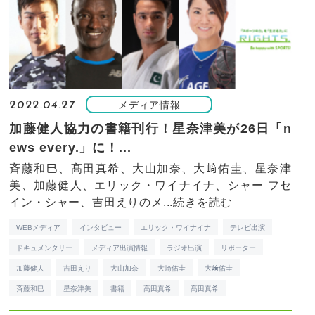
メディア情報
2022.04.27
加藤健人協力の書籍刊行！星奈津美が26日「n
ews every.」に！...
斉藤和巳、髙田真希、大山加奈、大﨑佑圭、星奈津
美、加藤健人、エリック・ワイナイナ、シャー フセ
イン・シャー、吉田えりのメ...
続きを読む
WEBメディア
インタビュー
エリック・ワイナイナ
テレビ出演
ドキュメンタリー
メディア出演情報
ラジオ出演
リポーター
加藤健人
吉田えり
大山加奈
大崎佑圭
大﨑佑圭
斉藤和巳
星奈津美
書籍
高田真希
髙田真希