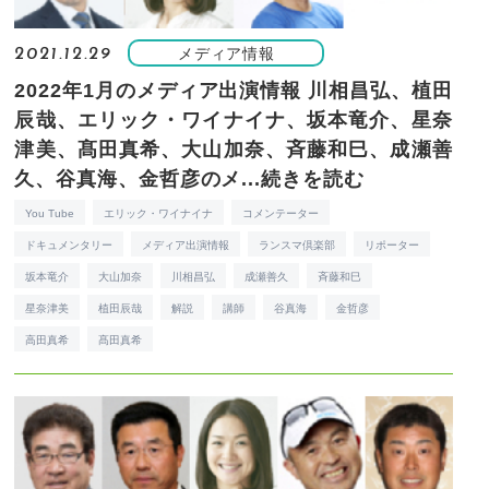
メディア情報
2021.12.29
2022年1月のメディア出演情報
川相昌弘、植田
辰哉、エリック・ワイナイナ、坂本竜介、星奈
津美、髙田真希、大山加奈、斉藤和巳、成瀬善
久、谷真海、金哲彦のメ...
続きを読む
You Tube
エリック・ワイナイナ
コメンテーター
ドキュメンタリー
メディア出演情報
ランスマ倶楽部
リポーター
坂本竜介
大山加奈
川相昌弘
成瀬善久
斉藤和巳
星奈津美
植田辰哉
解説
講師
谷真海
金哲彦
高田真希
髙田真希