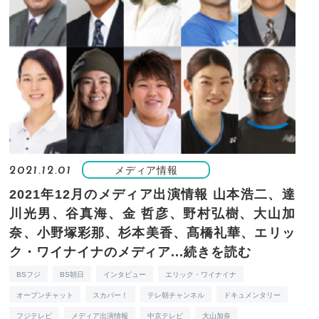
メディア情報
2021.12.01
2021年12月のメディア出演情報
山本浩二、達
川光男、谷真海、金 哲彦、野村弘樹、大山加
奈、小野塚彩那、杉本美香、髙橋礼華、エリッ
ク・ワイナイナのメディア...
続きを読む
BSフジ
BS朝日
インタビュー
エリック・ワイナイナ
オープンチャット
スカパー！
テレ朝チャンネル
ドキュメンタリー
フジテレビ
メディア出演情報
中京テレビ
大山加奈