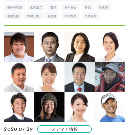
小野塚彩那
山本浩二
書籍
杉本美香
解説
谷真海
達川光男
野村弘樹
金哲彦
高橋礼華
髙橋礼華
メディア情報
2020.07.29