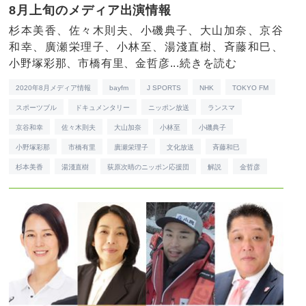
8月上旬のメディア出演情報
杉本美香、佐々木則夫、小磯典子、大山加奈、京谷
和幸、廣瀬栄理子、小林至、湯淺直樹、斉藤和巳、
小野塚彩那、市橋有里、金哲彦...
続きを読む
2020年8月メディア情報
bayfm
J SPORTS
NHK
TOKYO FM
スポーツブル
ドキュメンタリー
ニッポン放送
ランスマ
京谷和幸
佐々木則夫
大山加奈
小林至
小磯典子
小野塚彩那
市橋有里
廣瀬栄理子
文化放送
斉藤和巳
杉本美香
湯淺直樹
荻原次晴のニッポン応援団
解説
金哲彦