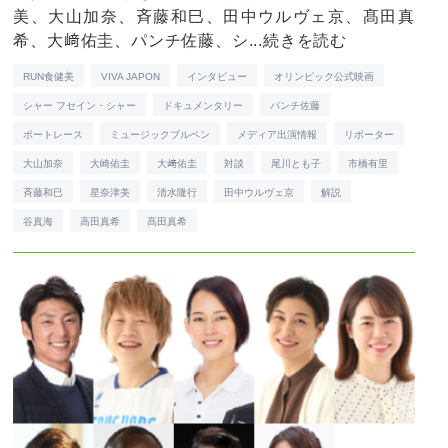
美、大山加奈、斉藤和巳、田中ウルヴェ京、髙田真
希、大﨑佑圭、パンチ佐藤、シ...
続きを読む
RUN食健美
VIVA JAPON
インタビュー
オリンピック公式映画
シャー フセイン・シャー
ドキュメンタリー
パンチ佐藤
ボートレース
ミュージックブルペン
メディア出演情報
リポーター
大山加奈
大崎佑圭
大﨑佑圭
対談
尾川とも子
市橋有里
斉藤和巳
星奈津美
清水隆行
田中ウルヴェ京
解説
谷真海
高田真希
髙田真希