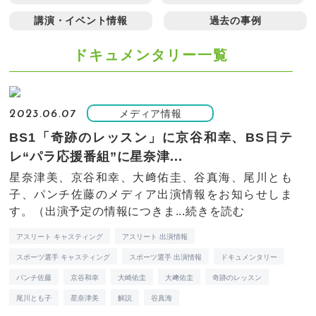
講演・イベント情報
過去の事例
ドキュメンタリー一覧
メディア情報
2023.06.07
BS1「奇跡のレッスン」に京谷和幸、BS日テ
レ“パラ応援番組”に星奈津...
星奈津美、京谷和幸、大﨑佑圭、谷真海、尾川とも
子、パンチ佐藤のメディア出演情報をお知らせしま
す。（出演予定の情報につきま...
続きを読む
アスリート キャスティング
アスリート 出演情報
スポーツ選手 キャスティング
スポーツ選手 出演情報
ドキュメンタリー
パンチ佐藤
京谷和幸
大崎佑圭
大﨑佑圭
奇跡のレッスン
尾川とも子
星奈津美
解説
谷真海