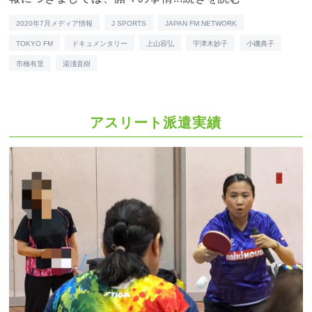
2020年7月メディア情報
J SPORTS
JAPAN FM NETWORK
TOKYO FM
ドキュメンタリー
上山容弘
宇津木妙子
小磯典子
市橋有里
湯淺直樹
アスリート派遣実績