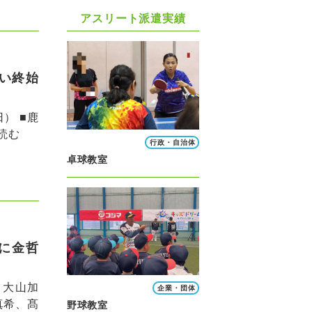
アスリート派遣実績
い終始
） ■鹿
読む
行政・自治体
卓球教室
に金哲
、大山加
企業・団体
真希、髙
野球教室