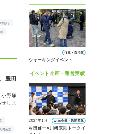
津木妙子
講師
行政・自治体
ウォーキングイベント
イベント企画・運営実績
、豊田
、小野塚
らせしま
2024年1月
室
with企業・民間団体
村田修一×川﨑宗則トークイ
大﨑佑圭