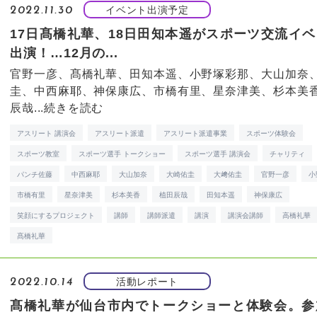
イベント出演予定
2022.11.30
17日髙橋礼華、18日田知本遥がスポーツ交流イ
出演！…12月の...
官野一彦、髙橋礼華、田知本遥、小野塚彩那、大山加奈
圭、中西麻耶、神保康広、市橋有里、星奈津美、杉本美
辰哉...
続きを読む
アスリート 講演会
アスリート派遣
アスリート派遣事業
スポーツ体験会
スポーツ教室
スポーツ選手 トークショー
スポーツ選手 講演会
チャリティ
パンチ佐藤
中西麻耶
大山加奈
大崎佑圭
大﨑佑圭
官野一彦
小
市橋有里
星奈津美
杉本美香
植田辰哉
田知本遥
神保康広
笑顔にするプロジェクト
講師
講師派遣
講演
講演会講師
高橋礼華
髙橋礼華
活動レポート
2022.10.14
髙橋礼華が仙台市内でトークショーと体験会。参