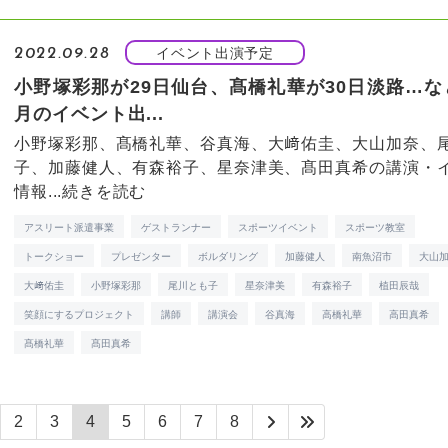
イベント出演予定
2022.09.28
小野塚彩那が29日仙台、髙橋礼華が30日淡路…な
月のイベント出...
小野塚彩那、髙橋礼華、谷真海、大﨑佑圭、大山加奈、
子、加藤健人、有森裕子、星奈津美、髙田真希の講演・
情報...
続きを読む
アスリート派遣事業
ゲストランナー
スポーツイベント
スポーツ教室
トークショー
プレゼンター
ボルダリング
加藤健人
南魚沼市
大山
大﨑佑圭
小野塚彩那
尾川とも子
星奈津美
有森裕子
植田辰哉
笑顔にするプロジェクト
講師
講演会
谷真海
高橋礼華
高田真希
髙橋礼華
髙田真希
2
3
4
5
6
7
8