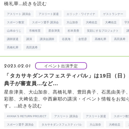
橋礼華...
続きを読む
アスリート 講演会
アスリート派遣
エリック・ワイナイナ
ゲストランナー
スポーツ教室
スポーツ選手 講演会
大山加奈
大崎佑圭
大﨑佑圭
宇
山本ゆうじ
市橋有里
星奈津美
杉本美香
笑顔にするプロジェクト
講師派遣
講演
講演会講師
谷真海
金哲彦
高橋礼華
高田真希
髙橋礼華
髙田真希
イベント出演予定
2023.02.01
「タカサキダンスフェスティバル」は19日（日）
典子が審査員…など...
星奈津美、大山加奈、髙橋礼華、豊田典子、石黒由美子
彩那、大﨑佑圭、中西麻耶の講演・イベント情報をお知
す。...
続きを読む
AYANA`S RETURN PROJECT
アスリート 講演会
アスリート派遣
スポーツ教
スポーツ選手 講演会
タカサキダンスフェスティバル
大山加奈
大崎佑圭