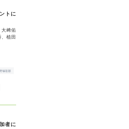
ベントに
、大﨑佑
香、植田
野塚彩那
加者に