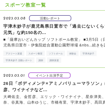
スポーツ教室一覧
活動レポート
2023.03.08
宇津木妙子が鹿児島県日置市で「過去にないくら
元気」な約150名の...
■「薩摩おいどんカップ ソフトボール教室」 ■3月5日（日
児島県日置市・伊集院総合運動公園野球場 &nbs...
続きを
アスリート派遣
スポーツ教室
ソフトボール
体験会
宇津木妙子
宇津木妙子 活動レポート
講師
講師派遣
イベント出演予定
2023.03.01
26日「ボディメンテ×アミノバリューマラソン」
彦、ワイナイナなど...
大﨑佑圭、金哲彦、エリック・ワイナイナ、星奈津美
奈、谷真海、山本ゆうじ、市橋有里、宇津木妙子、髙田