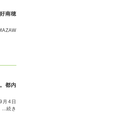
三好南穂
MAZAW
。都内
9月4日
..
続き