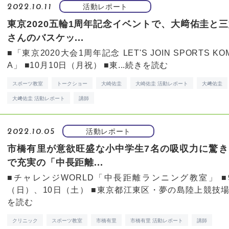
活動レポート
2022.10.11
東京2020五輪1周年記念イベントで、大﨑佑圭と
さんのバスケッ...
■「東京2020大会1周年記念 LET'S JOIN SPORTS KO
A」 ■10月10日（月祝） ■東...
続きを読む
スポーツ教室
トークショー
大崎佑圭
大崎佑圭 活動レポート
大﨑佑圭
大﨑佑圭 活動レポート
講師
活動レポート
2022.10.05
市橋有里が意欲旺盛な小中学生7名の吸収力に驚き
で充実の「中長距離...
■チャレンジWORLD「中長距離ランニング教室」 ■
（日）、10日（土） ■東京都江東区・夢の島陸上競技場 .
を読む
クリニック
スポーツ教室
市橋有里
市橋有里 活動レポート
講師