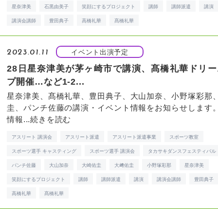
星奈津美
石黒由美子
笑顔にするプロジェクト
講師
講師派遣
講演
講演会講師
豊田典子
高橋礼華
髙橋礼華
イベント出演予定
2023.01.11
28日星奈津美が茅ヶ崎市で講演、髙橋礼華ドリー
プ開催…など1-2...
星奈津美、髙橋礼華、豊田典子、大山加奈、小野塚彩那
圭、パンチ佐藤の講演・イベント情報をお知らせします
情報...
続きを読む
アスリート 講演会
アスリート派遣
アスリート派遣事業
スポーツ教室
スポーツ選手 キャスティング
スポーツ選手 講演会
タカサキダンスフェスティバル
パンチ佐藤
大山加奈
大崎佑圭
大﨑佑圭
小野塚彩那
星奈津美
笑顔にするプロジェクト
講師
講師派遣
講演
講演会講師
豊田典子
高橋礼華
髙橋礼華