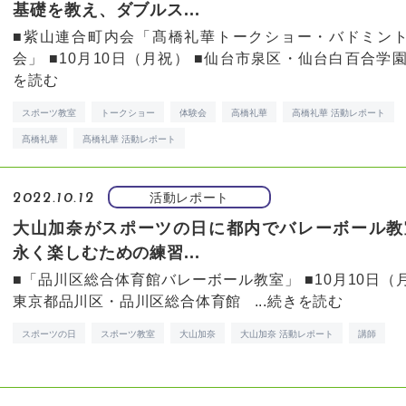
基礎を教え、ダブルス...
■紫山連合町内会「髙橋礼華トークショー・バドミン
会」 ■10月10日（月祝） ■仙台市泉区・仙台白百合学園 .
を読む
スポーツ教室
トークショー
体験会
高橋礼華
高橋礼華 活動レポート
髙橋礼華
髙橋礼華 活動レポート
活動レポート
2022.10.12
大山加奈がスポーツの日に都内でバレーボール教
永く楽しむための練習...
■「品川区総合体育館バレーボール教室」 ■10月10日（月
東京都品川区・品川区総合体育館 ...
続きを読む
スポーツの日
スポーツ教室
大山加奈
大山加奈 活動レポート
講師