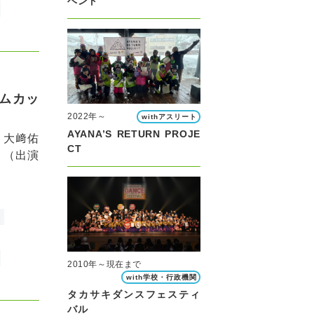
ベント
ムカッ
2022年～
withアスリート
AYANA’S RETURN PROJE
、大﨑佑
CT
。（出演
2010年～現在まで
with学校・行政機関
タカサキダンスフェスティ
バル