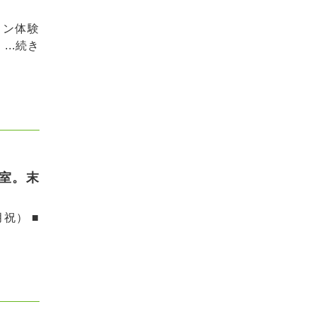
トン体験
..
続き
室。末
祝） ■