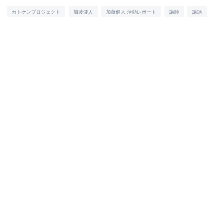
カトケンプロジェクト
加藤健人
加藤健人 活動レポート
講師
講話