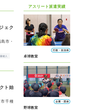
アスリート派遣実績
ジェク
福島市・
行政・自治体
卓球教室
加藤健人
クト始
屋市千種
企業・団体
野球教室