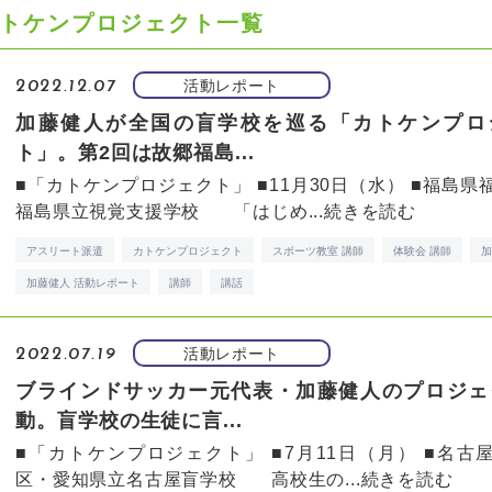
トケンプロジェクト一覧
活動レポート
2022.12.07
加藤健人が全国の盲学校を巡る「カトケンプロ
ト」。第2回は故郷福島...
■「カトケンプロジェクト」 ■11月30日（水） ■福島県
福島県立視覚支援学校 「はじめ...
続きを読む
アスリート派遣
カトケンプロジェクト
スポーツ教室 講師
体験会 講師
加藤健人 活動レポート
講師
講話
活動レポート
2022.07.19
ブラインドサッカー元代表・加藤健人のプロジェ
動。盲学校の生徒に言...
■「カトケンプロジェクト」 ■7月11日（月） ■名古
区・愛知県立名古屋盲学校 高校生の...
続きを読む