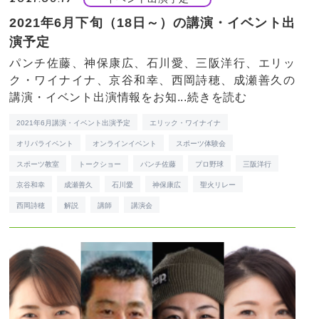
2021年6月下旬（18日～）の講演・イベント出
演予定
パンチ佐藤、神保康広、石川愛、三阪洋行、エリッ
ク・ワイナイナ、京谷和幸、西岡詩穂、成瀬善久の
講演・イベント出演情報をお知...
続きを読む
2021年6月講演・イベント出演予定
エリック・ワイナイナ
オリパライベント
オンラインイベント
スポーツ体験会
スポーツ教室
トークショー
パンチ佐藤
プロ野球
三阪洋行
京谷和幸
成瀬善久
石川愛
神保康広
聖火リレー
西岡詩穂
解説
講師
講演会