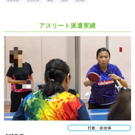
星奈津美
石毛宏典
解説
講師
講演会
アスリート派遣実績
行政・自治体