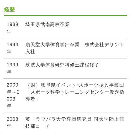
経歴
1989
埼玉県武南高校卒業
年
1994
順天堂大学体育学部卒業、株式会社デサント
年
入社
1999
筑波大学体育研究科修士課程修了
年
2000
（財）岐阜県イベント･スポーツ振興事業団
年～2
「スポーツ科学トレーニングセンター優秀指
003
導者」
年
2008
英・ラフバラ大学客員研究員 同大学陸上競
年
技部コーチ