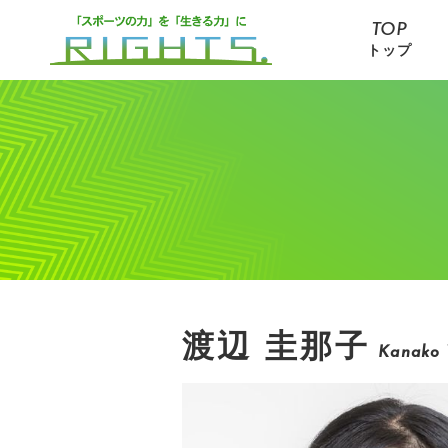
TOP
トップ
渡辺 圭那子
Kanako