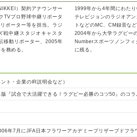
IKKEI）契約アナウンサー
1999年から4年間にわた
クTVプロ野球中継リポータ
テレビジョンのラジオアン
ーリポーター等を担当。ラジ
トなどのMC、CM録音な
オンズ戦中継スタジオキャスタ
2004年から大学ラグビー
伝移動リポーター、2005年
Numberスポーツノンフ
等を務める。
に残る。
ント・企業のIR説明会など）
版『試合で大活躍できる！ラグビー必勝のコツ50』のコ
2006年7月にJFA日本フラワーアカデミープリザーブドフ