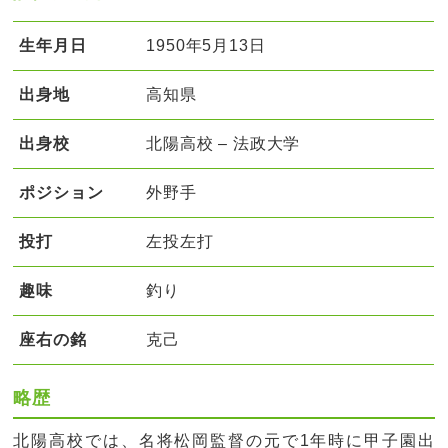
生年月日
1950年5月13日
出身地
高知県
出身校
北陽高校 – 法政大学
ポジション
外野手
投打
左投左打
趣味
釣り
座右の銘
克己
略歴
北陽高校では、名将松岡監督の元で1年時に甲子園出