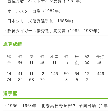
・首位打者・ベストナイン受賞（1982年）
・オールスター出場（1982年）
・日本シリーズ優秀選手賞（1985年）
・阪神タイガース優秀選手賞受賞（1985～1987年）
通算成績
試
打
安
打
本塁
打
得
盗
長打
合
数
打
率
打
点
点
塁
率.
14
41
11
.2
146
50
64
12
.449
74
82
68
79
8
5
2
選手歴
・1966～1968年 北陽高校野球部/甲子園出場（1年